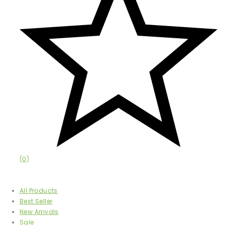
(0)
Afișează
All Products
Best Seller
New Arrivals
Sale