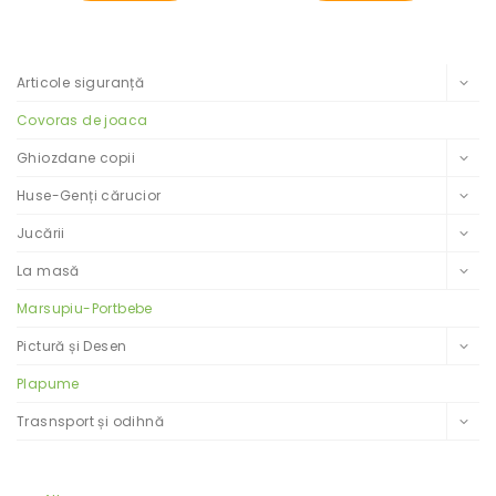
Filtrează după categorii
Articole siguranță
Covoras de joaca
Ghiozdane copii
Huse-Genți cărucior
Jucării
La masă
Marsupiu-Portbebe
Pictură și Desen
Plapume
Trasnsport și odihnă
Filtrează după preț