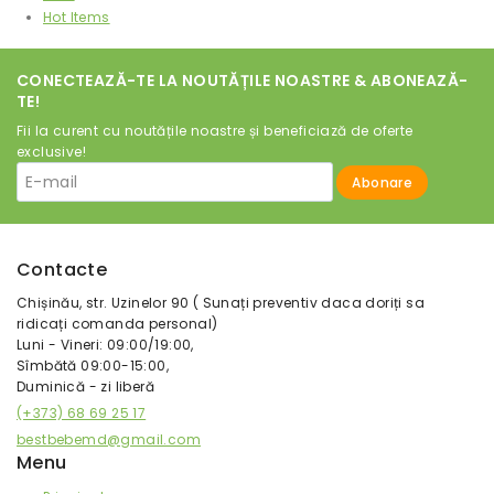
Hot Items
CONECTEAZĂ-TE LA NOUTĂȚILE NOASTRE & ABONEAZĂ-
TE!
Fii la curent cu noutățile noastre și beneficiază de oferte
exclusive!
Contacte
Chișinău, str. Uzinelor 90 ( Sunați preventiv daca doriți sa
ridicați comanda personal)
Luni - Vineri: 09:00/19:00,
Sîmbătă 09:00-15:00,
Duminică - zi liberă
(+373) 68 69 25 17
bestbebemd@gmail.com
Menu