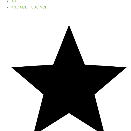
All
400
MDL
–
800
MDL
Filtrează după rating