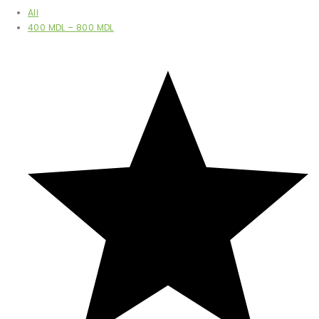
All
400
MDL
–
800
MDL
Filtrează după rating