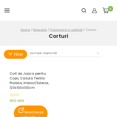
0
Home
/
Magazin
/
Trasnsport și odihnă
/
Corturi
Corturi
Filter
Cort de Joaca pentru
Copii, Casuta Textila
Pliabila, Interior/Exterior,
120x100x130cm
0
650
MDL
out
of
5
Selectează