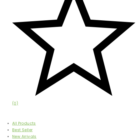
(0)
Afișează
All Products
Best Seller
New Arrivals