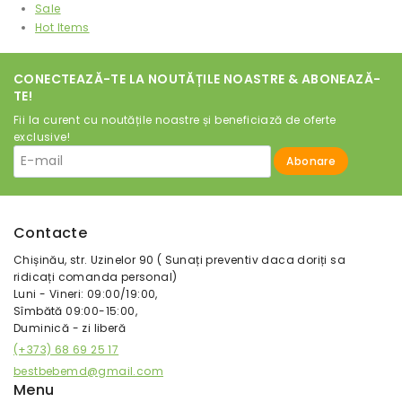
Sale
Hot Items
CONECTEAZĂ-TE LA NOUTĂȚILE NOASTRE & ABONEAZĂ-
TE!
Fii la curent cu noutățile noastre și beneficiază de oferte
exclusive!
Contacte
Chișinău, str. Uzinelor 90 ( Sunați preventiv daca doriți sa
ridicați comanda personal)
Luni - Vineri: 09:00/19:00,
Sîmbătă 09:00-15:00,
Duminică - zi liberă
(+373) 68 69 25 17
bestbebemd@gmail.com
Menu