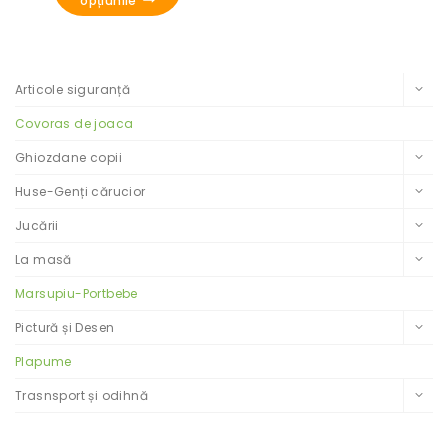
opțiunile
Filtrează după categorii
Articole siguranță
Covoras de joaca
Ghiozdane copii
Huse-Genți cărucior
Jucării
La masă
Marsupiu-Portbebe
Pictură și Desen
Plapume
Trasnsport și odihnă
Filtrează după preț