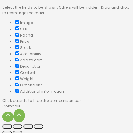
Select the fields to be shown. Others will be hidden. Drag and drop
to rearrange the order.
Image
SKU
Rating
Price
Stock
Availability
Add to cart
Description
Content
Weight
Dimensions
Additional information
Click outside to hide the comparison bar
Compare