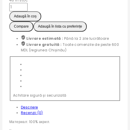
46
în stoc
Cantitate
Вязаные
одеяла
Adaugă în coș
для
Compare
Adaugă în lista cu preferințe
малышей
(Синий)
Livrare estimată :
Până la 2 zile lucrătoare
Livrare gratuită :
Toate comenzile de peste 600
MDL (regiunea Chișinău)
Achitare sigură și securizată
Descriere
Recenzii (0)
Материал: 100% акрил.