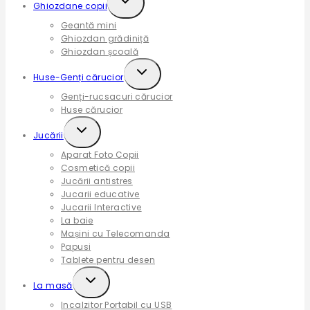
Ghiozdane copii
child
Geantă mini
menu
Ghiozdan grădiniță
Ghiozdan școală
Expand
Huse-Genți cărucior
child
Genți-rucsacuri cărucior
menu
Huse cărucior
Expand
Jucării
child
Aparat Foto Copii
menu
Cosmetică copii
Jucării antistres
Jucarii educative
Jucarii Interactive
La baie
Mașini cu Telecomanda
Papusi
Tablete pentru desen
Expand
La masă
child
Incalzitor Portabil cu USB
menu