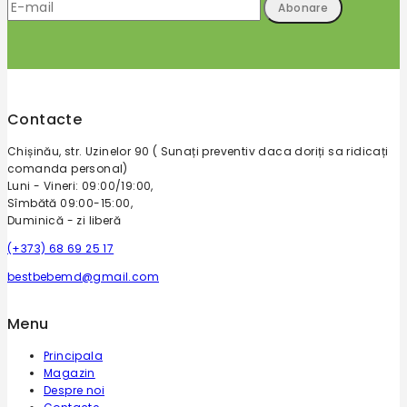
Contacte
Chișinău, str. Uzinelor 90 ( Sunați preventiv daca doriți sa ridicați
comanda personal)
Luni - Vineri: 09:00/19:00,
Sîmbătă 09:00-15:00,
Duminică - zi liberă
(+373) 68 69 25 17
bestbebemd@gmail.com
Menu
Principala
Magazin
Despre noi