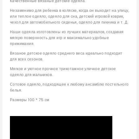
Качественные вязаные детские одеяла.
Незаменимо для ребенка в коляске, когда он выходит на улицу,
или теплое одеяло, одеяло для сна, детский игровой коврик,
чехол для автомобильного сиденья, одеяло для пикника и т. Д.
Наши одеяла изготовлены из лучших материалов, создавая
мягкую поверхность для игр и максимально удобные
прижимания.
Вязаное детское одеяло среднего веса идеально подходит
для всех сезонов.
Мягкое и уютное прочное трикотажное уличное детское
одеяло для мальчиков.
Сотовое одеяло, подходящее к любому ансамблю постельного
белья.
Размеры 100 * 75 см