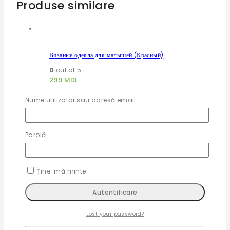
Produse similare
Вязаные одеяла для малышей (Красный)
0
out of 5
299
MDL
Adaugă în coș
Nume utilizator sau adresă email
Parolă
Вязаные одеяла для малышей (Бирюзовый)
0
out of 5
299
MDL
Ține-mă minte
Adaugă în coș
Lost your password?