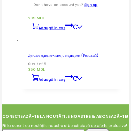
Вязаные одеяла для малышей (Серый)
Don't have an account yet?
Sign up
0
out of 5
299
MDL
Adaugă în coș
Детское одеяло-плед с медведем (Розовый)
0
out of 5
350
MDL
Adaugă în coș
CONECTEAZĂ-TE LA NOUTĂȚILE NOASTRE & ABONEAZĂ-TE!
Fii la curent cu noutățile noastre și beneficiază de oferte exclusive!