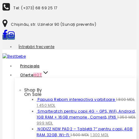
to
Tel: (+373) 68 69 25 17
content
Chișinău, str. Uzinelor 90 (Sunați preventiv)
Întrebări frecvente
Principala
Oferte
HOT
Shop By
On Sale
Papusa Reborn intereactiva vorbitoare
1.800
MDL
Prețul
Prețul
1.450
MDL
inițial
curent
Smartwatch pentru copii 4G – GPS, WiFi, Android,
a
este:
1GB RAM + 16GB memorie , Cameră, IPX6
1.350
MDL
fost:
Prețul
Prețul
1.450 MDL.
999
MDL
1.800 MDL.
inițial
curent
NODIZZ NEW PAD 2 – Tabletă 7” pentru copii, 4GB
a
este:
Prețul
Prețul
RAM, 32GB, Wi-Fi
1.500
MDL
1.300
MDL