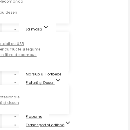
Telecomanda
tru desen
La masă
ortabil cu USB
entru fructe și legume
din fibra de bambus
Marsupiu-Portbebe
Pictură și Desen
ofesionale
ră și desen
Plapume
Trasnsport și odihnă