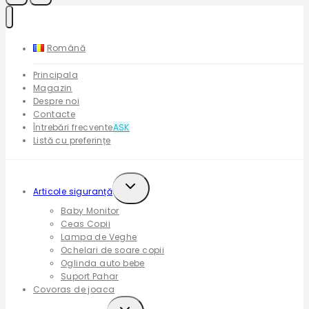
Română
Principala
Magazin
Despre noi
Contacte
Întrebări frecvente
ASK
Listă cu preferințe
Expand
Articole siguranță
child
Baby Monitor
menu
Ceas Copii
Lampa de Veghe
Ochelari de soare copii
Oglinda auto bebe
Suport Pahar
Covoras de joaca
Expand