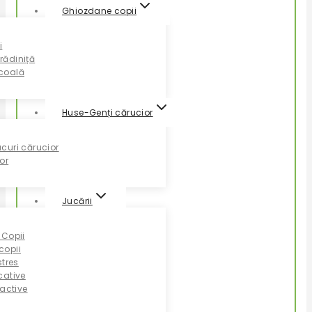
Ghiozdane copii
i
rădiniță
coală
Huse-Genți cărucior
curi cărucior
or
Jucării
 Copii
copii
stres
cative
ractive