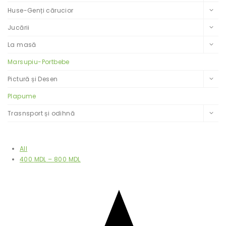
Huse-Genți cărucior
Jucării
La masă
Marsupiu-Portbebe
Pictură și Desen
Plapume
Trasnsport și odihnă
Filtrează după preț
All
400
MDL
–
800
MDL
Filtrează după rating