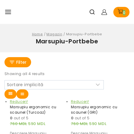
0
Home
/
Magazin
/
Marsupiu-Portbebe
Marsupiu-Portbebe
Filter
Showing all
4
results
Reduceri!
Reduceri!
Marsupiu ergonomic cu
Marsupiu ergonomic cu
scaunel (Turcoaz)
scaunel (GRI)
0
out of 5
0
out of 5
760
MDL
590
MDL
760
MDL
590
MDL
Descriere Marsupiu
Descriere Marsupiu