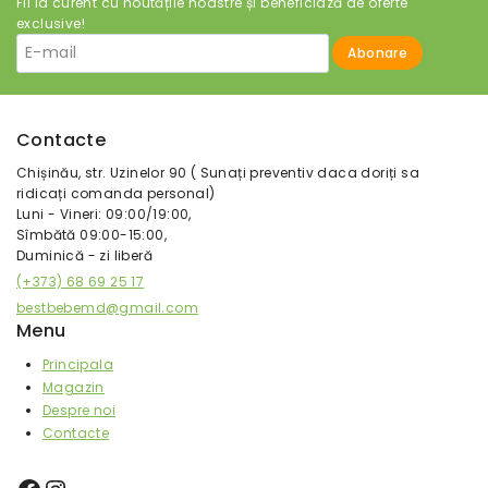
Fii la curent cu noutățile noastre și beneficiază de oferte
exclusive!
Contacte
Chișinău, str. Uzinelor 90 ( Sunați preventiv daca doriți sa
ridicați comanda personal)
Luni - Vineri: 09:00/19:00,
Sîmbătă 09:00-15:00,
Duminică - zi liberă
(+373) 68 69 25 17
bestbebemd@gmail.com
Menu
Principala
Magazin
Despre noi
Contacte