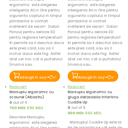
ergonomic este alegerea
ergonomic este alegerea
inteligenta All in One pentru
inteligenta All in One pentru
siguranta copilului in timpul
siguranta copilului in timpul
plimbarilor si confort
plimbarilor si confort
indiferent de sezon! Dotari:
indiferent de sezon! Dotari:
Panoul pentru aerisire 3D
Panoul pentru aerisire 3D
pentru reglarea temperaturii!
pentru reglarea temperaturii!
Iti permite sa il deschizi daca
Iti permite sa il deschizi daca
este prea cald, sau sa il
este prea cald, sau sa il
inchizi daca este frig. Astfel
inchizi daca este frig. Astfel
atat cel mic cat si purtatorul
atat cel mic cat si purtatorul
(mama sau…
(mama sau…
Adaugă în coș
Adaugă în coș
Reduceri!
Reduceri!
Marsupiu ergonomic cu
Marsupiu ergonomic cu
scaunel (Albastru)
gluga detasabila Infantino
Cuddle Up
0
out of 5
760
MDL
590
MDL
0
out of 5
860
MDL
550
MDL
Descriere Marsupiu
Marsupiul Cuddle Up este la
ergonomic este alegerea
fel de adorabil pe cât este de
inteligenta All in One pentru