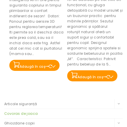
funcțional, cu gluga
siguranta copilului in timpul
detașabilă cu model ursulet și
plimbarilor si confort
un buzunar practic pentru
indiferent de sezon! Dotari:
mâinile părinților. Sezutul
Panoul pentru aerisire 3D
ergonomic și spătarul
pentru reglarea temperaturii!
rotunjit natural oferă un
Iti permite sa il deschizi daca
suport sigur și confortabil
este prea cald, sau sa il
pentru copil. Designul
inchizi daca este frig. Astfel
ergonomic sprijina spatele si
atat cel mic cat si purtatorul
soldurile bebelusului in pozitia
(mama sau…
„M”. Caracteristici: Potrivit
pentru bebeluși de la 5…
Adaugă în coș
Adaugă în coș
Filtrează după categorii
Articole siguranță
Covoras de joaca
Ghiozdane copii