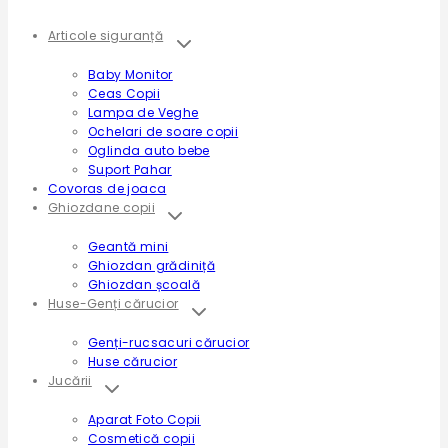
Filtrează după categorii
Articole siguranță
Baby Monitor
Ceas Copii
Lampa de Veghe
Ochelari de soare copii
Oglinda auto bebe
Suport Pahar
Covoras de joaca
Ghiozdane copii
Geantă mini
Ghiozdan grădiniță
Ghiozdan școală
Huse-Genți cărucior
Genți-rucsacuri cărucior
Huse cărucior
Jucării
Aparat Foto Copii
Cosmetică copii