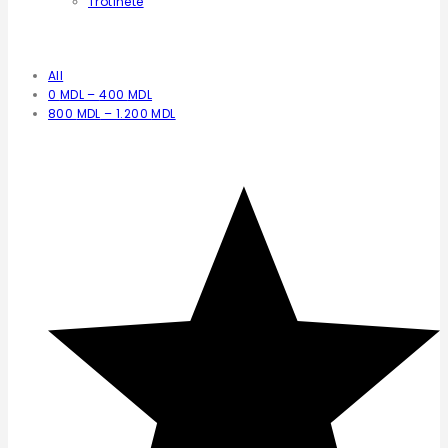
Trotinete
Filtrează după preț
All
0
MDL
–
400
MDL
800
MDL
–
1.200
MDL
Filtrează după rating