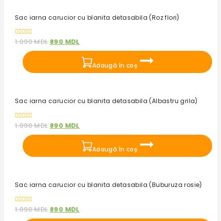
Reduceri!
Sac iarna carucior cu blanita detasabila (Roz flori)
0
1.090
MDL
890
MDL
out
of
5
Adaugă în coș
Reduceri!
Sac iarna carucior cu blanita detasabila (Albastru grila)
0
1.090
MDL
890
MDL
out
of
5
Adaugă în coș
Reduceri!
Sac iarna carucior cu blanita detasabila (Buburuza rosie)
0
1.090
MDL
890
MDL
out
of