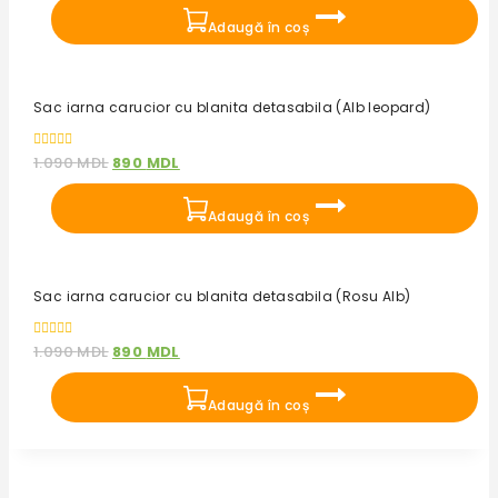
5
Adaugă în coș
Reduceri!
Sac iarna carucior cu blanita detasabila (Alb leopard)
0
1.090
MDL
890
MDL
out
of
5
Adaugă în coș
Reduceri!
Sac iarna carucior cu blanita detasabila (Rosu Alb)
0
1.090
MDL
890
MDL
out
of
5
Adaugă în coș