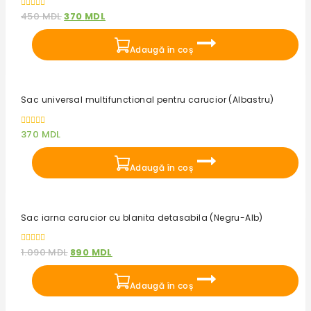
0
450
MDL
370
MDL
out
of
5
Adaugă în coș
Sac universal multifunctional pentru carucior (Albastru)
0
370
MDL
out
of
5
Adaugă în coș
Reduceri!
Sac iarna carucior cu blanita detasabila (Negru-Alb)
0
1.090
MDL
890
MDL
out
of
5
Adaugă în coș