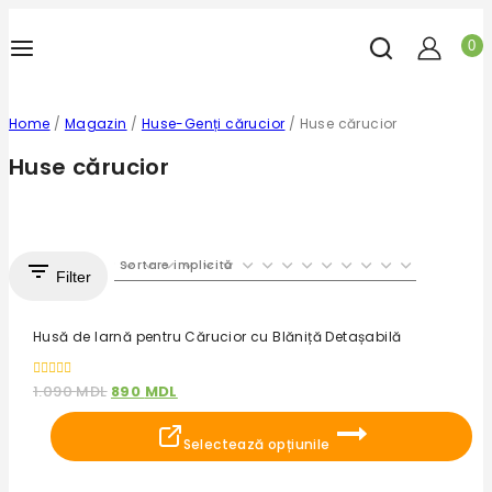
0
Home
/
Magazin
/
Huse-Genți cărucior
/
Huse cărucior
Huse cărucior
Filter
Reduceri!
Husă de Iarnă pentru Cărucior cu Blăniță Detașabilă
0
1.090
MDL
890
MDL
out
of
5
Selectează opțiunile