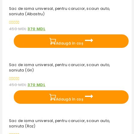
Reduceri!
Sac de iarna universal, pentru carucior, scaun auto,
saniuta (Albastru)
0
450
MDL
370
MDL
out
of
5
Adaugă în coș
Reduceri!
Sac de iarna universal, pentru carucior, scaun auto,
saniuta (Gri)
0
450
MDL
370
MDL
out
of
5
Adaugă în coș
Reduceri!
Sac de iarna universal, pentru carucior, scaun auto,
saniuta (Roz)