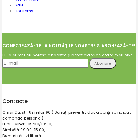
Sale
Hot Items
CONECTEAZĂ-TE LA NOUTĂȚILE NOASTRE & ABONEAZĂ-TE!
Fii la curent cu noutățile noastre și beneficiază de oferte exclusive!
Contacte
Chișinău, str. Uzinelor 90 ( Sunați preventiv daca doriți sa ridicați
comanda personal)
Luni - Vineri: 09:00/19:00,
Sîmbătă 09:00-15:00,
Duminică - zi liberă