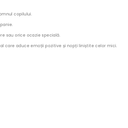
mnul copilului.
mpanie.
ere sau orice ocazie specială.
al care aduce emoții pozitive și nopți liniștite celor mici.