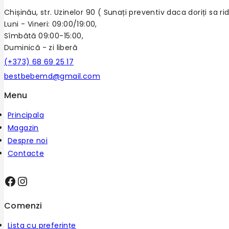
Chișinău, str. Uzinelor 90 ( Sunați preventiv daca doriți sa 
Luni - Vineri: 09:00/19:00,
Sîmbătă 09:00-15:00,
Duminică - zi liberă
(+373) 68 69 25 17
bestbebemd@gmail.com
Menu
Principala
Magazin
Despre noi
Contacte
Comenzi
Lista cu preferințe