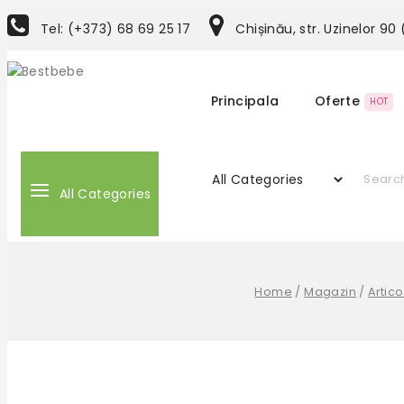
Tel: (+373) 68 69 25 17
Chișinău, str. Uzinelor 90
Principala
Oferte
HOT
All Categories
Home
/
Magazin
/
Artic