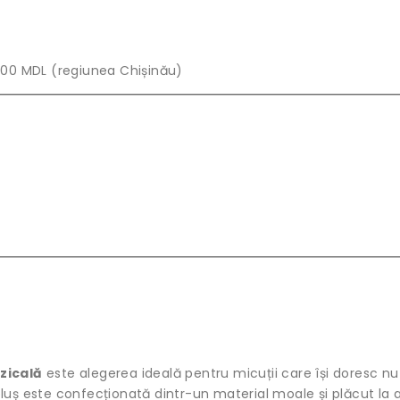
00 MDL (regiunea Chișinău)
zicală
este alegerea ideală pentru micuții care își doresc nu 
luș este confecționată dintr-un material moale și plăcut la at