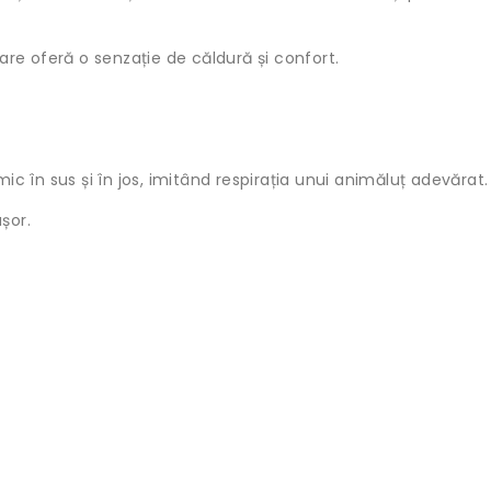
care oferă o senzație de căldură și confort.
mic în sus și în jos, imitând respirația unui animăluț adevărat.
șor.