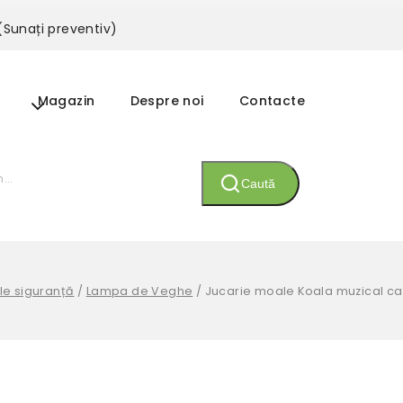
 (Sunați preventiv)
Magazin
Despre noi
Contacte
Caută
ole siguranță
/
Lampa de Veghe
/
Jucarie moale Koala muzical ca