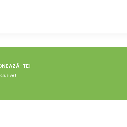
ONEAZĂ-TE!
clusive!