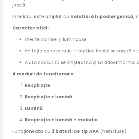
joacă.
Interiorul este umplut cu
holofibră hipoalergenică
, 
Caracteristici:
Efecte sonore și luminoase.
Imitație de respirație — burtica koalei se mișcă rit
Ajută copilul să se liniștească și să adoarmă mai u
4 moduri de funcționare:
Respirație
Respirație + lumină
Lumină
Respirație + lumină + melodie
Funcționează cu
3 baterii de tip AAA
(neincluse).