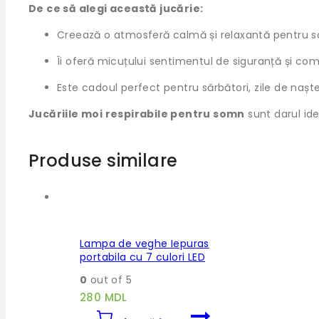
De ce să alegi această jucărie:
Creează o atmosferă calmă și relaxantă pentru so
Îi oferă micuțului sentimentul de siguranță și co
Este cadoul perfect pentru sărbători, zile de nașt
Jucăriile moi respirabile pentru somn
sunt darul ide
Produse similare
Lampa de veghe Iepuras
portabila cu 7 culori LED
0
out of 5
280
MDL