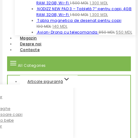
a
este:
Prețul
Prețul
RAM, 32GB, Wi-Fi
1.500
MDL
1.300
MDL
fost:
999 MDL.
inițial
curent
NODIZZ NEW PAD 3 – Tabletă 7” pentru copii, 4GB
1.350 MDL.
a
Prețul
este:
Prețul
RAM, 32GB, Wi-Fi
1.500
MDL
1.300
MDL
fost:
inițial
1.300 MDL.
curent
Tabla magnetica de desenat pentru copii
Prețul
Prețul
1.500 MDL.
a
este:
190
MDL
140
MDL
inițial
curent
fost:
1.300 MDL.
Prețul
Pre
Avion-Drona cu telecomanda
850
MDL
550
MDL
a
este:
1.500 MDL.
inițial
cu
Magazin
fost:
140 MDL.
a
est
Despre noi
190 MDL.
fost:
55
Contacte
850 MDL.
All Categories
Articole siguranță
or
Veghe
 soare copii
to bebe
r