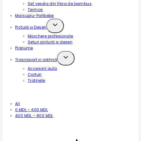
Set vesela din fibra de bambus
Termos
Marsupiu-Portbebe
Expand
Pictură și Desen
child
Marchere profesionale
menu
Seturi pictură și desen
Plapume
Expand
Trasnsport și odihnă
child
Accesorii auto
menu
Corturi
Trotinete
Filtrează după preț
All
0
MDL
–
400
MDL
400
MDL
–
800
MDL
Filtrează după rating