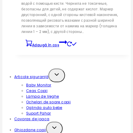
водой с помощью кисти. Чернила не токсичные,
безопасны для детей, не содержат кислот. Маркер
двусторонний, с одной стороны кистевой наконечник,
позволяющий рисовать мазками с разной шириной
линии в зависимости от нажима на маркер (толщина
линии 1 – 2 мм), с другой стороны…
Adaugă în coș
Filtrează după categorii
Expand
Articole siguranță
child
Baby Monitor
menu
Ceas Copii
Lampa de Veghe
Ochelari de soare copii
Oglinda auto bebe
Suport Pahar
Covoras de joaca
Expand
Ghiozdane copii
child