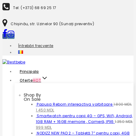
to
Tel: (+373) 68 69 25 17
content
Chișinău, str. Uzinelor 90 (Sunați preventiv)
Întrebări frecvente
Principala
Oferte
HOT
Shop By
On Sale
Papusa Reborn intereactiva vorbitoare
1.800
MDL
Prețul
Prețul
1.450
MDL
inițial
curent
Smartwatch pentru copii 4G – GPS, WiFi, Android,
a
este:
1GB RAM + 16GB memorie , Cameră, IPX6
1.350
MDL
fost:
Prețul
Prețul
1.450 MDL.
999
MDL
1.800 MDL.
inițial
curent
NODIZZ NEW PAD 2 – Tabletă 7” pentru copii, 4GB