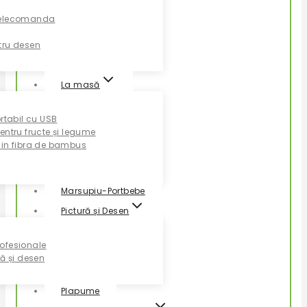
Telecomanda
tru desen
La masă
ortabil cu USB
entru fructe și legume
din fibra de bambus
Marsupiu-Portbebe
Pictură și Desen
ofesionale
ră și desen
Plapume