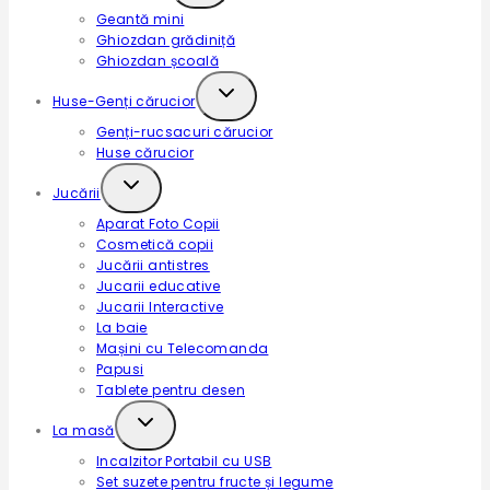
Geantă mini
menu
Ghiozdan grădiniță
Ghiozdan școală
Expand
Huse-Genți cărucior
child
Genți-rucsacuri cărucior
menu
Huse cărucior
Expand
Jucării
child
Aparat Foto Copii
menu
Cosmetică copii
Jucării antistres
Jucarii educative
Jucarii Interactive
La baie
Mașini cu Telecomanda
Papusi
Tablete pentru desen
Expand
La masă
child
Incalzitor Portabil cu USB
menu
Set suzete pentru fructe și legume