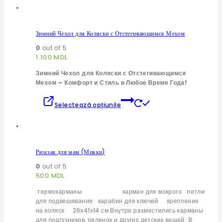
Зимний Чехол для Коляски с Отстегивающимся Мехом
0
out of 5
1.100
MDL
Зимний Чехол для Коляски с Отстегивающимся
Мехом – Комфорт и Стиль в Любое Время Года!
Acest
Selectează opțiunile
produs
are
mai
multe
variații.
Рюкзак для мам (Микки)
Opțiunile
pot
0
out of 5
fi
500
MDL
alese
термокарманы карман для мокрого петли
în
для подвешивания карабин для ключей крепление
pagina
на коляск 26х41х14 см Внутри разместились карманы
produsului.
для подгузников, пеленок и других детских вещей. В