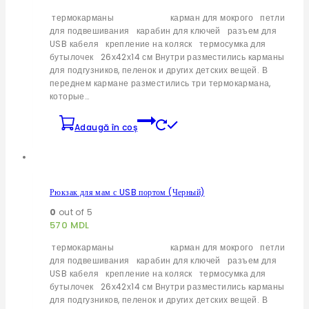
термокарманы карман для мокрого петли
для подвешивания карабин для ключей разъем для
USB кабеля крепление на коляск термосумка для
бутылочек 26х42х14 см Внутри разместились карманы
для подгузников, пеленок и других детских вещей. В
переднем кармане разместились три термокармана,
которые…
Adaugă în coș
Рюкзак для мам с USB портом (Черный)
0
out of 5
570
MDL
термокарманы карман для мокрого петли
для подвешивания карабин для ключей разъем для
USB кабеля крепление на коляск термосумка для
бутылочек 26х42х14 см Внутри разместились карманы
для подгузников, пеленок и других детских вещей. В