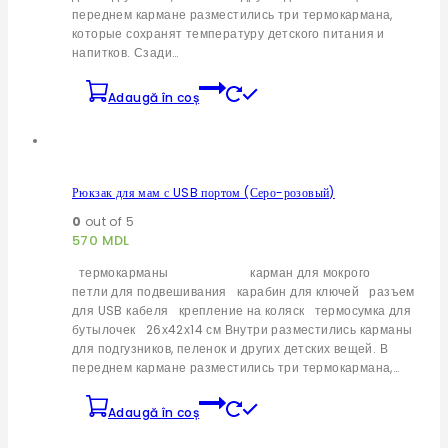
переднем кармане разместились три термокармана,
которые сохранят температуру детского питания и
напитков. Сзади…
Adaugă în coș
Рюкзак для мам с USB портом (Серо-розовый)
0
out of 5
570
MDL
термокарманы карман для мокрого
петли для подвешивания карабин для ключей разъем
для USB кабеля крепление на коляск термосумка для
бутылочек 26х42х14 см Внутри разместились карманы
для подгузников, пеленок и других детских вещей. В
переднем кармане разместились три термокармана,…
Adaugă în coș