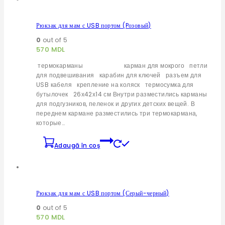
Рюкзак для мам с USB портом (Pозовый)
0
out of 5
570
MDL
термокарманы карман для мокрого петли
для подвешивания карабин для ключей разъем для
USB кабеля крепление на коляск термосумка для
бутылочек 26х42х14 см Внутри разместились карманы
для подгузников, пеленок и других детских вещей. В
переднем кармане разместились три термокармана,
которые…
Adaugă în coș
Рюкзак для мам с USB портом (Серый-черный)
0
out of 5
570
MDL