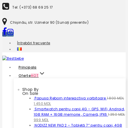
to
Tel: (+373) 68 69 25 17
content
Chișinău, str. Uzinelor 90 (Sunați preventiv)
Întrebări frecvente
Principala
Oferte
HOT
Shop By
On Sale
Papusa Reborn intereactiva vorbitoare
1.800
MDL
Prețul
Prețul
1.450
MDL
inițial
curent
Smartwatch pentru copii 4G – GPS, WiFi, Android,
a
este:
1GB RAM + 16GB memorie , Cameră, IPX6
1.350
MDL
fost:
Prețul
Prețul
1.450 MDL.
999
MDL
1.800 MDL.
inițial
curent
NODIZZ NEW PAD 2 – Tabletă 7” pentru copii, 4GB