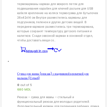
термокарманы карман для мокрого петли для
подвешивания карабин для ключей разъем для USB
кабеля крепление на коляск термосумка для бутылочек
26х42х14 см Внутри разместились карманы для
подгузников, пеленок и других детских вещей. В
переднем кармане разместились три термокармана,
которые сохранят температуру детского питания и
напитков. Сзади сквозной карман в основной отдел,
чтобы доставать вещи со…
Adaugă în coș
Сумка для мамы (рюкзак) с выдвижной кроваткой для
малыша (Cерый)
0
out of 5
680
MDL
Рюкзак – сумка для мамы – стильный и
функциональный рюкзак для молодых родителей.
Дополнительный карман для пеленания ребенка, длина