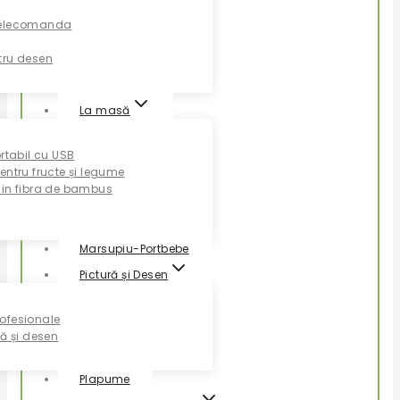
Telecomanda
tru desen
La masă
ortabil cu USB
entru fructe și legume
din fibra de bambus
Marsupiu-Portbebe
Pictură și Desen
ofesionale
ră și desen
Plapume