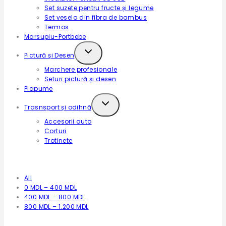
Set suzete pentru fructe și legume
Set vesela din fibra de bambus
Termos
Marsupiu-Portbebe
Expand
Pictură și Desen
child
Marchere profesionale
menu
Seturi pictură și desen
Plapume
Expand
Trasnsport și odihnă
child
Accesorii auto
menu
Corturi
Trotinete
Filtrează după preț
All
0
MDL
–
400
MDL
400
MDL
–
800
MDL
800
MDL
–
1.200
MDL