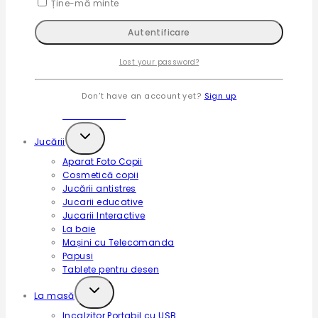
Expand
Ține-mă minte
Ghiozdane copii
child
Geantă mini
menu
Ghiozdan grădiniță
Ghiozdan școală
Lost your password?
Expand
Huse-Genți cărucior
child
Don't have an account yet?
Sign up
Genți-rucsacuri cărucior
menu
Huse cărucior
Expand
Jucării
child
Aparat Foto Copii
menu
Cosmetică copii
Jucării antistres
Jucarii educative
Jucarii Interactive
La baie
Mașini cu Telecomanda
Papusi
Tablete pentru desen
Expand
La masă
child
Incalzitor Portabil cu USB
menu