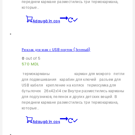
переднем кармане разместились три термокармана,
которые…
Adaugă în coș
Рюкзак для мам с USB портом (Зеленый)
0
out of 5
570
MDL
термокарманы карман для мокрого петли
для подвешивания карабин для ключей разъем для
USB кабеля крепление на коляск термосумка для
бутылочек 26х42х14 см Внутри разместились карманы
для подгузников, пеленок и других детских вещей. В
переднем кармане разместились три термокармана,
которые…
Adaugă în coș