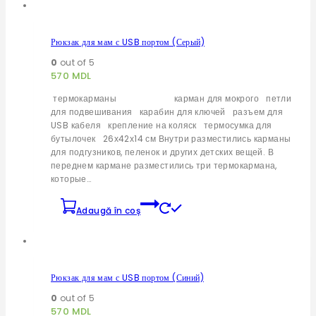
Рюкзак для мам с USB портом (Серый)
0
out of 5
570
MDL
термокарманы карман для мокрого петли
для подвешивания карабин для ключей разъем для
USB кабеля крепление на коляск термосумка для
бутылочек 26х42х14 см Внутри разместились карманы
для подгузников, пеленок и других детских вещей. В
переднем кармане разместились три термокармана,
которые…
Adaugă în coș
Рюкзак для мам с USB портом (Синий)
0
out of 5
570
MDL