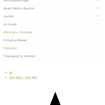
Ghiozdane copii
Huse-Genți cărucior
Jucării
La masă
Marsupiu-Portbebe
Pictură și Desen
Plapume
Trasnsport și odihnă
Filtrează după preț
All
400
MDL
–
800
MDL
Filtrează după rating