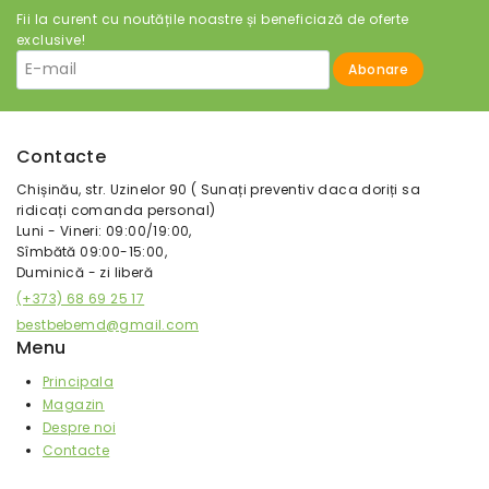
Fii la curent cu noutățile noastre și beneficiază de oferte
exclusive!
Contacte
Chișinău, str. Uzinelor 90 ( Sunați preventiv daca doriți sa
ridicați comanda personal)
Luni - Vineri: 09:00/19:00,
Sîmbătă 09:00-15:00,
Duminică - zi liberă
(+373) 68 69 25 17
bestbebemd@gmail.com
Menu
Principala
Magazin
Despre noi
Contacte