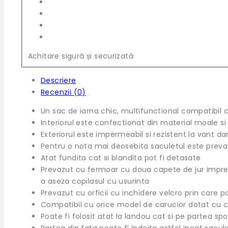
Achitare sigură și securizată
Descriere
Recenzii (0)
Un sac de iarna chic, multifunctional compatibil
Interiorul este confectionat din material moale s
Exteriorul este impermeabil si rezistent la vant dar
Pentru o nota mai deosebita saculetul este prevazu
Atat fundita cat si blandita pot fi detasate
Prevazut cu fermoar cu doua capete de jur impreju
a aseza copilasul cu usurinta
Prevazut cu orficii cu inchidere velcro prin care po
Compatibil cu orice model de carucior dotat cu ce
Poate fi folosit atat la landou cat si pe partea spo
Partea din fata poate fi indoita astfel incat sacule