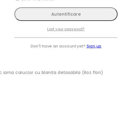
Lost your password?
Don't have an account yet?
Sign up
c iarna carucior cu blanita detasabila (Roz flori)