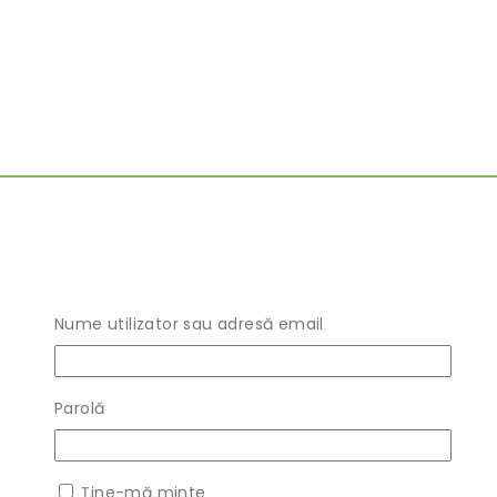
Nume utilizator sau adresă email
Parolă
Ține-mă minte