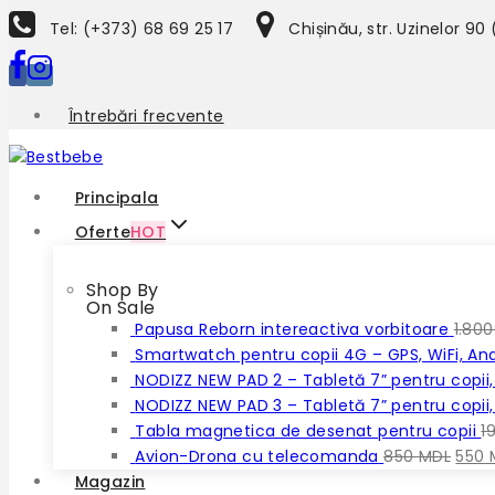
to
Tel: (+373) 68 69 25 17
Chișinău, str. Uzinelor 90
content
Întrebări frecvente
Principala
Oferte
HOT
Shop By
On Sale
Papusa Reborn intereactiva vorbitoare
1.80
Smartwatch pentru copii 4G – GPS, WiFi, An
NODIZZ NEW PAD 2 – Tabletă 7” pentru copii,
NODIZZ NEW PAD 3 – Tabletă 7” pentru copii,
Tabla magnetica de desenat pentru copii
1
Prețu
Avion-Drona cu telecomanda
850
MDL
550
iniția
Magazin