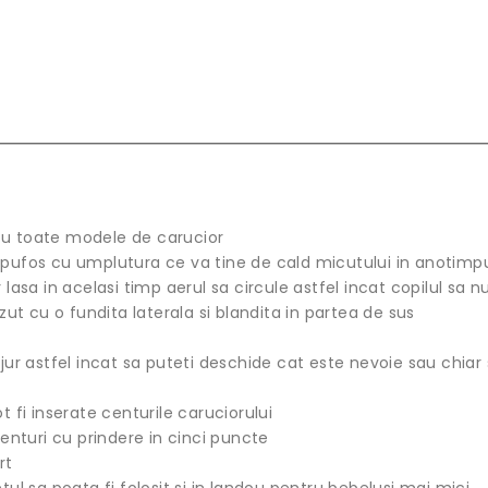
 cu toate modele de carucior
i pufos cu umplutura ce va tine de cald micutului in anotimp
 lasa in acelasi timp aerul sa circule astfel incat copilul sa n
t cu o fundita laterala si blandita in partea de sus
r astfel incat sa puteti deschide cat este nevoie sau chiar 
t fi inserate centurile caruciorului
nturi cu prindere in cinci puncte
rt
tul sa poata fi folosit si in landou pentru bebelusi mai mici