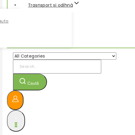
Trasnsport și odihnă
auto
Search
for:
Caută
0