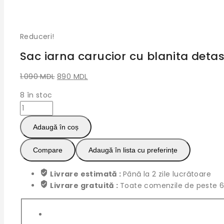
Reduceri!
Sac iarna carucior cu blanita detasa
Prețul
Prețul
1.090
MDL
890
MDL
inițial
curent
8
în stoc
a
este:
Cantitate
fost:
890 MDL.
Sac
1.090 MDL.
Adaugă în coș
iarna
carucior
Compare
Adaugă în lista cu preferințe
cu
blanita
Livrare estimată :
Până la 2 zile lucrătoare
detasabila
Livrare gratuită :
Toate comenzile de peste 6
(Roz
flori)