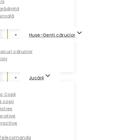
ni
rădiniță
școală
Huse-Genți cărucior
acuri cărucior
cior
Jucării
o Copii
 copii
istres
ucative
eractive
 Telecomanda