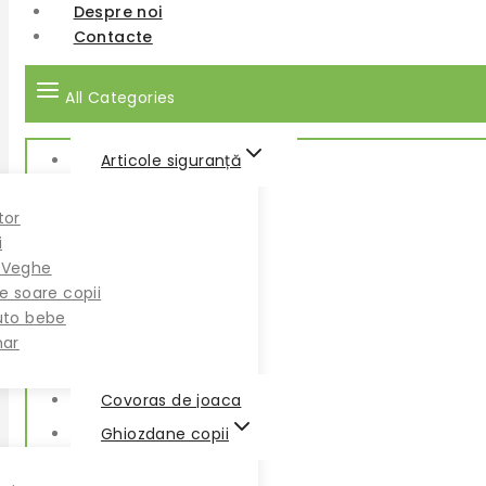
a
Despre noi
fost:
Contacte
850 
All Categories
Articole siguranță
tor
i
 Veghe
e soare copii
uto bebe
har
Covoras de joaca
Ghiozdane copii