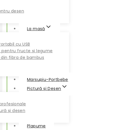
entru desen
La masă
Portabil cu USB
 pentru fructe și legume
 din fibra de bambus
Marsupiu-Portbebe
Pictură și Desen
profesionale
tură și desen
Plapume