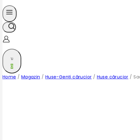
0
Home
/
Magazin
/
Huse-Genți cărucior
/
Huse cărucior
/
Sa