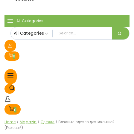
All Categories
0
0
Home
/
Magazin
/
Одеяла
/
Вязаные одеяла для малышей
(Розовый)