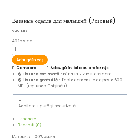
Вязаные одеяла для малышей (Розовый)
299
MDL
49
în stoc
Adaugă în coș
Compare
Adaugă în lista cu preferințe
Livrare estimată :
Până la 2 zile lucrătoare
Livrare gratuită :
Toate comenzile de peste 600
MDL (regiunea Chișinău)
Achitare sigură și securizată
Descriere
Recenzii (0)
Материал: 100% акрил.