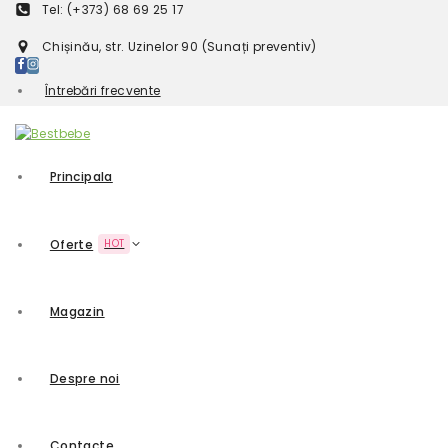
Tel: (+373) 68 69 25 17
Chișinău, str. Uzinelor 90 (Sunați preventiv)
Întrebări frecvente
Principala
Oferte
HOT
Magazin
Despre noi
Contacte