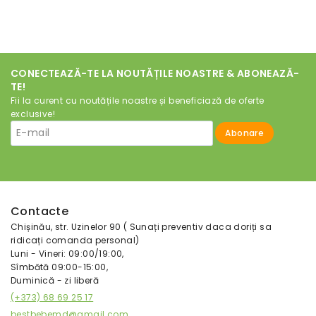
CONECTEAZĂ-TE LA NOUTĂȚILE NOASTRE & ABONEAZĂ-
TE!
Fii la curent cu noutățile noastre și beneficiază de oferte
exclusive!
Contacte
Chișinău, str. Uzinelor 90 ( Sunați preventiv daca doriți sa
ridicați comanda personal)
Luni - Vineri: 09:00/19:00,
Sîmbătă 09:00-15:00,
Duminică - zi liberă
(+373) 68 69 25 17
bestbebemd@gmail.com