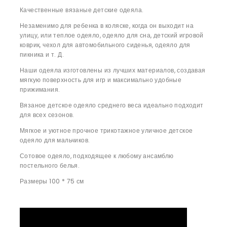
Качественные вязаные детские одеяла.
Незаменимо для ребенка в коляске, когда он выходит на
улицу, или теплое одеяло, одеяло для сна, детский игровой
коврик, чехол для автомобильного сиденья, одеяло для
пикника и т. Д.
Наши одеяла изготовлены из лучших материалов, создавая
мягкую поверхность для игр и максимально удобные
прижимания.
Вязаное детское одеяло среднего веса идеально подходит
для всех сезонов.
Мягкое и уютное прочное трикотажное уличное детское
одеяло для мальчиков.
Сотовое одеяло, подходящее к любому ансамблю
постельного белья.
Размеры 100 * 75 см