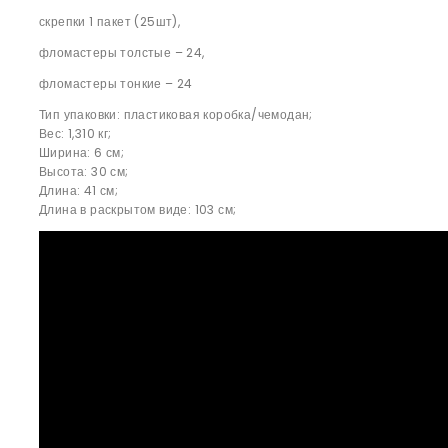
скрепки 1 пакет (25шт),
фломастеры толстые – 24,
фломастеры тонкие – 24
Тип упаковки: пластиковая коробка/чемодан;
Вес: 1,310 кг;
Ширина: 6 см;
Высота: 30 см;
Длина: 41 см;
Длина в раскрытом виде: 103 см;