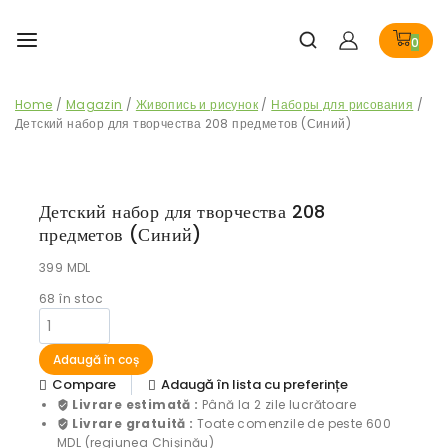
0
Home
/
Magazin
/
Живопись и рисунок
/
Наборы для рисования
/
Детский набор для творчества 208 предметов (Синий)
Детский набор для творчества 208
предметов (Синий)
399
MDL
68
în stoc
Adaugă în coș
Compare
Adaugă în lista cu preferințe
Livrare estimată :
Până la 2 zile lucrătoare
Livrare gratuită :
Toate comenzile de peste 600
MDL (regiunea Chișinău)