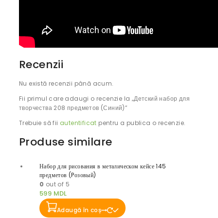
Recenzii
Nu există recenzii până acum.
Fii primul care adaugi o recenzie la „Детский набор для
творчества 208 предметов (Синий)”
Trebuie să fii
autentificat
pentru a publica o recenzie.
Produse similare
Набор для рисования в металическом кейсе 145
предметов (Pозовый)
0
out of 5
599
MDL
Adaugă în coș