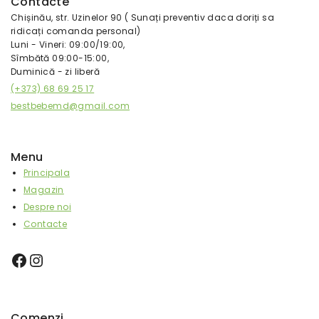
Contacte
Chișinău, str. Uzinelor 90 ( Sunați preventiv daca doriți sa
ridicați comanda personal)
Luni - Vineri: 09:00/19:00,
Sîmbătă 09:00-15:00,
Duminică - zi liberă
(+373) 68 69 25 17
bestbebemd@gmail.com
Menu
Principala
Magazin
Despre noi
Contacte
Comenzi