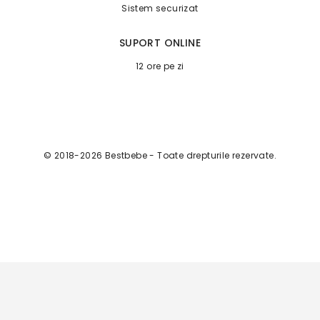
Sistem securizat
SUPORT ONLINE
12 ore pe zi
© 2018-2026 Bestbebe - Toate drepturile rezervate.
Детский набор для творчества 208 предметов (Синий)
399
MDL
68
în stoc