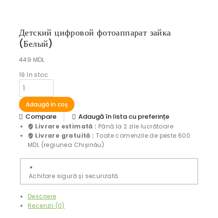
Детский цифровой фотоаппарат зайка
(Белый)
449
MDL
19
în stoc
Adaugă în coș
Compare
Adaugă în lista cu preferințe
Livrare estimată :
Până la 2 zile lucrătoare
Livrare gratuită :
Toate comenzile de peste 600
MDL (regiunea Chișinău)
Achitare sigură și securizată
Descriere
Recenzii (0)