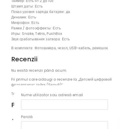
Таймер: Есть от 2 до 10с
Штамп даты: Есть
Показ уровня заряда батареи: да
Динамик: Есть
Микрофон: Есть
Рамки / фотоэффекты: Есть
Игры: Snake, Tetris, PushBox
Звук срабатывания затвора: Есть
В комплекте: Фотокамера, чехол, USB-кабель, ремешок.
Recenzii
Nu există recenzii până acum.
Fii primul care adaugi o recenzie la „Детский цифровой
фотоаппарат зайка (Белый)”
Trebuie să fii
autentificat
pentru a publica o recenzie.
Nume utilizator sau adresă email
Produse similare
Parolă
Детский цифровой фотоаппарат зайка (Розовый)
0
out of 5