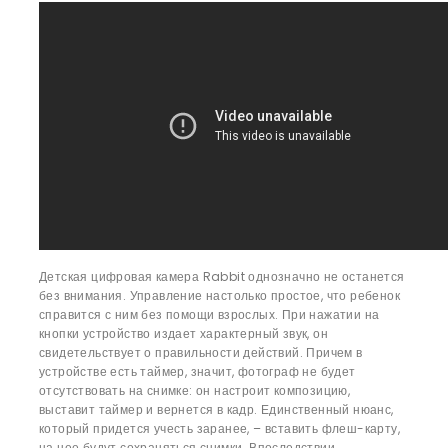
Детская цифровая камера Rabbit однозначно не останется
без внимания. Управление настолько простое, что ребенок
справится с ним без помощи взрослых. При нажатии на
кнопки устройство издает характерный звук, он
свидетельствует о правильности действий. Причем в
устройстве есть таймер, значит, фотограф не будет
отсутствовать на снимке: он настроит композицию,
выставит таймер и вернется в кадр. Единственный нюанс,
который придется учесть заранее, – вставить флеш-карту,
на нее будут сохраняться снимки. Впоследствии