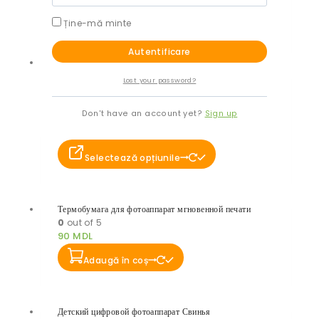
449
MDL
Ține-mă minte
Adaugă în coș
Reduceri!
Lost your password?
Детский фотоаппарат моментальной печати с
мгновенной печатью
Don't have an account yet?
Sign up
0
out of 5
1.500
MDL
1.250
MDL
Selectează opțiunile
Термобумага для фотоаппарат мгновенной печати
0
out of 5
90
MDL
Adaugă în coș
Детский цифровой фотоаппарат Свинья