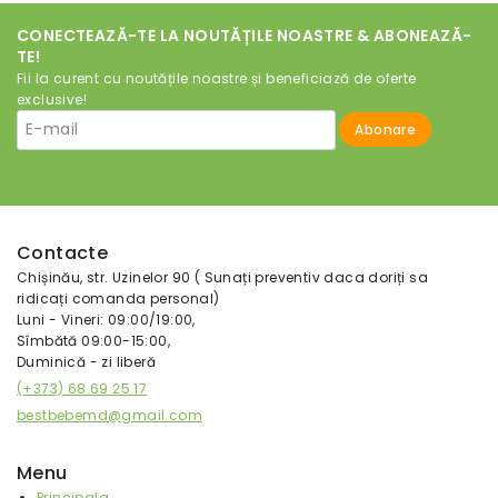
CONECTEAZĂ-TE LA NOUTĂȚILE NOASTRE & ABONEAZĂ-
TE!
Fii la curent cu noutățile noastre și beneficiază de oferte
exclusive!
Contacte
Chișinău, str. Uzinelor 90 ( Sunați preventiv daca doriți sa
ridicați comanda personal)
Luni - Vineri: 09:00/19:00,
Sîmbătă 09:00-15:00,
Duminică - zi liberă
(+373) 68 69 25 17
bestbebemd@gmail.com
Menu
Principala