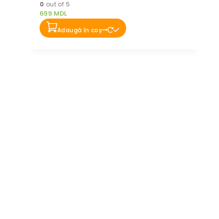
0
out of 5
699
MDL
Adaugă în coș