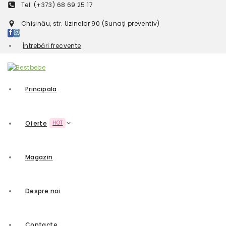
Tel: (+373) 68 69 25 17
Chișinău, str. Uzinelor 90 (Sunați preventiv)
Întrebări frecvente
Principala
Oferte
HOT
Magazin
Despre noi
Contacte