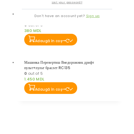
Lost your password?
Машинка робот трансформер Lamborghini Robot
Don't have an account yet?
Sign up
(Полиция)
0
out of 5
380
MDL
Adaugă în coș
Машинка Перевертиш Внедорожник дрифт
пульт+пульт браслет RC135
0
out of 5
1.450
MDL
Adaugă în coș