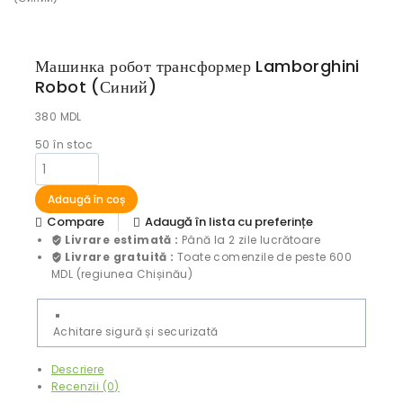
Машинка робот трансформер Lamborghini
Robot (Синий)
380
MDL
50
în stoc
Adaugă în coș
Compare
Adaugă în lista cu preferințe
Livrare estimată :
Până la 2 zile lucrătoare
Livrare gratuită :
Toate comenzile de peste 600
MDL (regiunea Chișinău)
Achitare sigură și securizată
Descriere
Recenzii (0)