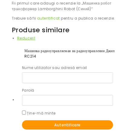
Fii primul care adaugi o recenzie la „Машинка робот
трансформер Lamborghini Robot (Синий)”
Trebuie să fii
autentificat
pentru a publica o recenzie.
Produse similare
Reduceri!
Машинка радиоуправляемая на радиоуправлении Джип
RC214
0
out of 5
700
MDL
480
MDL
Nume utilizator sau adresă email
Adaugă în coș
Parolă
Машинка-перевертыш вездеход Off-Road
Двусторонняя RC11
0
out of 5
Ține-mă minte
800
MDL
Selectează opțiunile