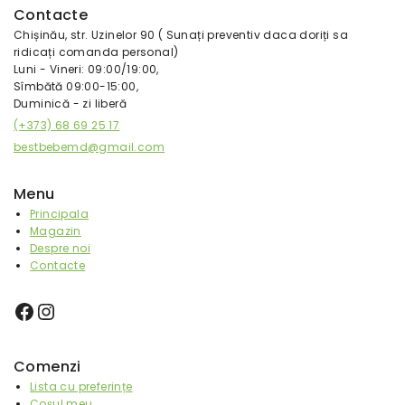
Contacte
Chișinău, str. Uzinelor 90 ( Sunați preventiv daca doriți sa
ridicați comanda personal)
Luni - Vineri: 09:00/19:00,
Sîmbătă 09:00-15:00,
Duminică - zi liberă
(+373) 68 69 25 17
bestbebemd@gmail.com
Menu
Principala
Magazin
Despre noi
Contacte
Comenzi
Lista cu preferințe
Coșul meu