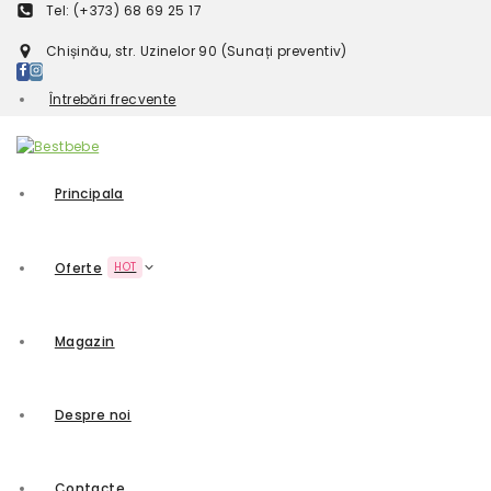
Tel: (+373) 68 69 25 17
Chișinău, str. Uzinelor 90 (Sunați preventiv)
Întrebări frecvente
Principala
Oferte
HOT
Magazin
Despre noi
Contacte