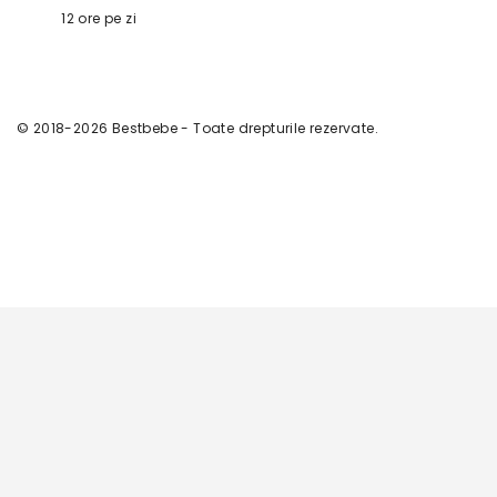
12 ore pe zi
© 2018-2026 Bestbebe - Toate drepturile rezervate.
380
MDL
Adaugă în coș
Review Cart
Nu ai niciun produs în coș.