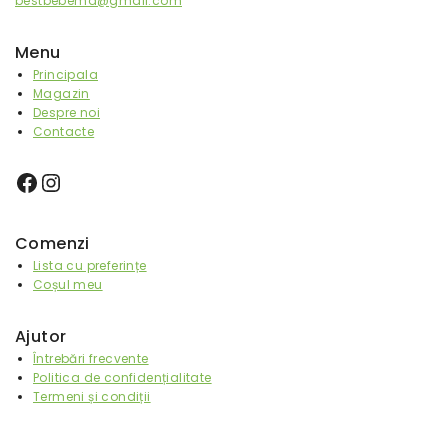
bestbebemd@gmail.com
Menu
Principala
Magazin
Despre noi
Contacte
Comenzi
Lista cu preferințe
Coșul meu
Ajutor
Întrebări frecvente
Politica de confidențialitate
Termeni și condiții