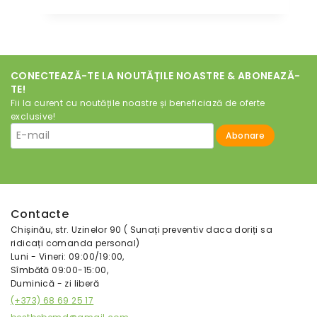
CONECTEAZĂ-TE LA NOUTĂȚILE NOASTRE & ABONEAZĂ-
TE!
Fii la curent cu noutățile noastre și beneficiază de oferte
exclusive!
Contacte
Chișinău, str. Uzinelor 90 ( Sunați preventiv daca doriți sa
ridicați comanda personal)
Luni - Vineri: 09:00/19:00,
Sîmbătă 09:00-15:00,
Duminică - zi liberă
(+373) 68 69 25 17