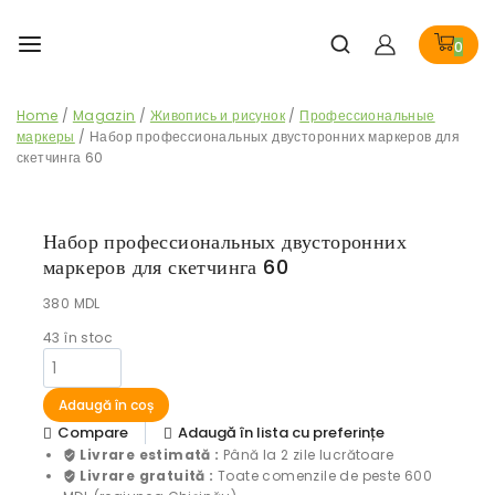
0
Home
/
Magazin
/
Живопись и рисунок
/
Профессиональные
маркеры
/
Набор профессиональных двусторонних маркеров для
скетчинга 60
Набор профессиональных двусторонних
маркеров для скетчинга 60
380
MDL
43
în stoc
Adaugă în coș
Compare
Adaugă în lista cu preferințe
Livrare estimată :
Până la 2 zile lucrătoare
Livrare gratuită :
Toate comenzile de peste 600