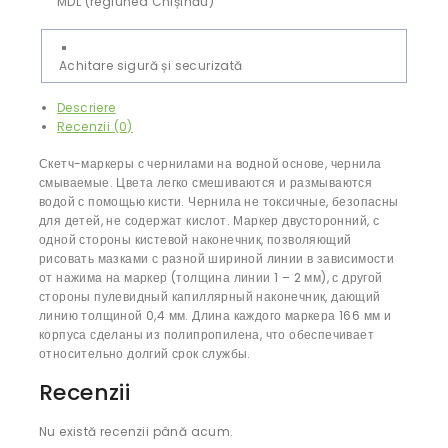
MDL (regiunea Chișinău)
Achitare sigură și securizată
Descriere
Recenzii (0)
Скетч-маркеры с чернилами на водной основе, чернила
смываемые. Цвета легко смешиваются и размываются
водой с помощью кисти. Чернила не токсичные, безопасны
для детей, не содержат кислот. Маркер двусторонний, с
одной стороны кистевой наконечник, позволяющий
рисовать мазками с разной шириной линии в зависимости
от нажима на маркер (толщина линии 1 – 2 мм), с другой
стороны пулевидный капиллярный наконечник, дающий
линию толщиной 0,4 мм. Длина каждого маркера 166 мм и
корпуса сделаны из полипропилена, что обеспечивает
относительно долгий срок службы.
Recenzii
Nu există recenzii până acum.