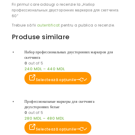
Fii primul care adaugi o recenzie la „Набор
профессиональных двусторонних маркеров для скетчинга
60”
Trebuie să fii
autentificat
pentru a publica o recenzie.
Produse similare
Набор профессиональных двусторонних маркеров для
скетчинга
0
out of 5
240
MDL
–
440
MDL
Selectează opțiunile
Профессиональные маркеры для скетчинга
двухсторонних белые
0
out of 5
280
MDL
–
480
MDL
Selectează opțiunile