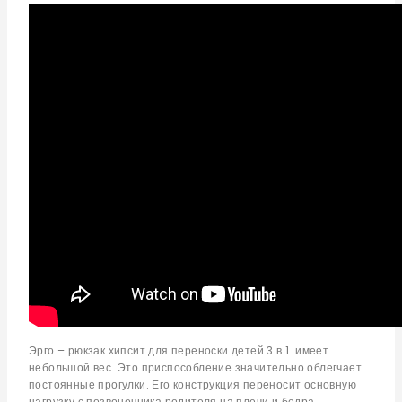
Эрго – рюкзак хипсит для переноски детей 3 в 1 имеет
небольшой вес. Это приспособление значительно облегчает
постоянные прогулки. Его конструкция переносит основную
нагрузку с позвоночника родителя на плечи и бедра.