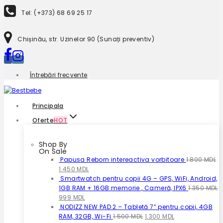
to
Tel: (+373) 68 69 25 17
content
Chișinău, str. Uzinelor 90 (Sunați preventiv)
Întrebări frecvente
Principala
Oferte
HOT
Shop By
On Sale
Papusa Reborn intereactiva vorbitoare
1.800
MDL
Prețul
Prețul
1.450
MDL
inițial
curent
Smartwatch pentru copii 4G – GPS, WiFi, Android,
a
este:
1GB RAM + 16GB memorie , Cameră, IPX6
1.350
MDL
fost:
Prețul
Prețul
1.450 MDL.
999
MDL
1.800 MDL.
inițial
curent
NODIZZ NEW PAD 2 – Tabletă 7” pentru copii, 4GB
a
este:
Prețul
Prețul
RAM, 32GB, Wi-Fi
1.500
MDL
1.300
MDL