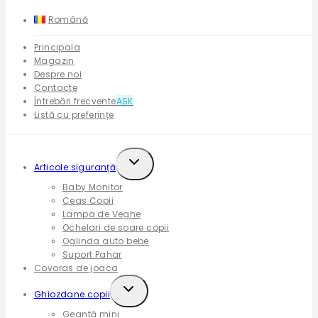
Română
Principala
Magazin
Despre noi
Contacte
Întrebări frecvente
ASK
Listă cu preferințe
Expand
Articole siguranță
child
Baby Monitor
menu
Ceas Copii
Lampa de Veghe
Ochelari de soare copii
Oglinda auto bebe
Suport Pahar
Covoras de joaca
Expand
Ghiozdane copii
child
Geantă mini
menu