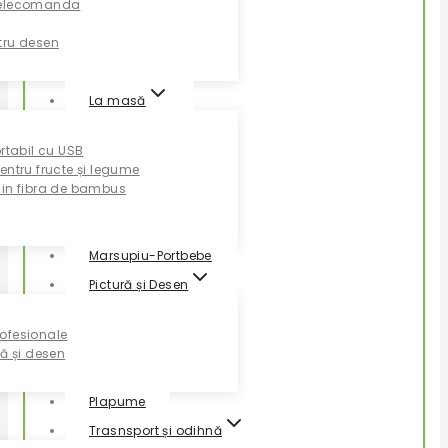
Telecomanda
tru desen
La masă
ortabil cu USB
entru fructe și legume
din fibra de bambus
Marsupiu-Portbebe
Pictură și Desen
ofesionale
ră și desen
Plapume
Trasnsport și odihnă