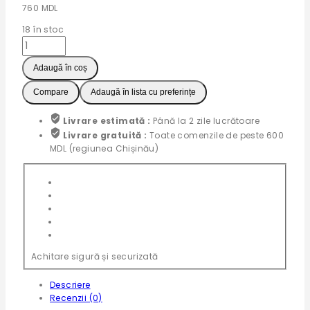
760
MDL
18
în stoc
Cantitate
Эрго-
рюкзак
Adaugă în coș
хипсит
Compare
Adaugă în lista cu preferințe
для
переноски
детей
Livrare estimată :
Până la 2 zile lucrătoare
3
Livrare gratuită :
Toate comenzile de peste 600
в
MDL (regiunea Chișinău)
1
(Синий)
Achitare sigură și securizată
Descriere
Recenzii (0)