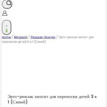
0
Home
/
Magazin
/
Рюкзаки-Кенгуру
/
Эрго-рюкзак хипсит для
переноски детей 3 в 1 (Синий)
Эрго-рюкзак хипсит для переноски детей 3 в
1 (Синий)