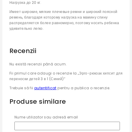
Нагрузка до 20 кг.
Имеет широкие, мягкие плечевые ремни и широкий поясной
ремень, благодаря которому нагрузка на мамину спину
распределяется более равномерно, поэтому носить ребенка
удивительно легко.
Recenzii
Nu există recenzii până acum.
Fii primul care adaugi o recenzie la „Эрго-рюкзак хипсит для
переноски детей 3 в 1 (Синий)”
Trebuie să fii
autentificat
pentru a publica o recenzie.
Produse similare
Nume utilizator sau adresă email
Эрго-рюкзак хипсит для переноски детей 3 в 1