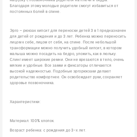
Благодаря этому молодые родители смогут избавиться от
постоянных болей в спине.
Эрго – рюкзак хипсит для переноски детей 3 в 1 предназначен
для детей от рождения и до 3 лет. Ребенка можно переносить
лицом к себе, лицом от себя, на спине. После небольшой
трансформации можно получить удобный хипсит, в котором
малыша можно посадить на бедро, уложить, как в люльку.
Слинг имеет широкие ремни. Они не врезаются в тело, очень
мягкие и удобные. Все замки и фиксаторы отличаются
высокой надежностью. Подобные эргорюкзаки делают
родительство комфортнее. Он освобождает руки, сохраняет
здоровье позвоночника.
Характеристики:
Материал: 100% хлопок.
Возраст ребенка: с рождения до 3-х лет.