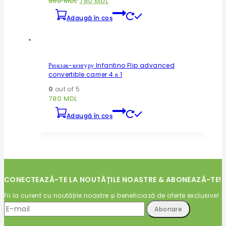
Prețul
Prețul
860
MDL
780
MDL
inițial
curent
Adaugă în coș
a
este:
fost:
780 MDL.
860 MDL.
Рюкзак-кенгуру Infantino Flip advanced
convertible carrier 4 в 1
0
out of 5
780
MDL
Adaugă în coș
CONECTEAZĂ-TE LA NOUTĂȚILE NOASTRE & ABONEAZĂ-TE!
Fii la curent cu noutățile noastre și beneficiază de oferte exclusive!