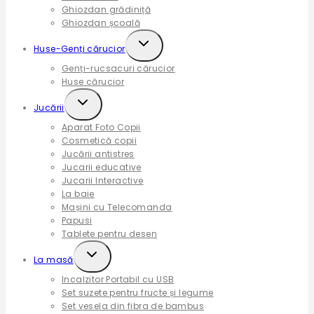
Ghiozdan grădiniță
Ghiozdan școală
Expand
Huse-Genți cărucior
child
Genți-rucsacuri cărucior
menu
Huse cărucior
Expand
Jucării
child
Aparat Foto Copii
menu
Cosmetică copii
Jucării antistres
Jucarii educative
Jucarii Interactive
La baie
Mașini cu Telecomanda
Papusi
Tablete pentru desen
Expand
La masă
child
Incalzitor Portabil cu USB
menu
Set suzete pentru fructe și legume
Set vesela din fibra de bambus