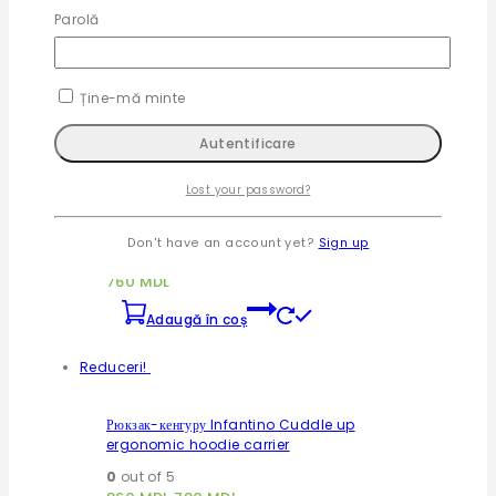
(Бирюзовый)
Parolă
0
out of 5
760
MDL
Ține-mă minte
Adaugă în coș
Lost your password?
Эрго-рюкзак хипсит для переноски детей 3 в
1(Серый)
Don't have an account yet?
Sign up
0
out of 5
760
MDL
Adaugă în coș
Reduceri!
Рюкзак-кенгуру Infantino Cuddle up
ergonomic hoodie carrier
0
out of 5