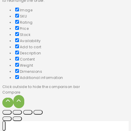
to rearrange the order.
Image
SKU
Rating
Price
Stock
Availability
Add to cart
Description
Content
Weight
Dimensions
Additional information
Click outside to hide the comparison bar
Compare