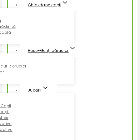
Ghiozdane copii
i
rădiniță
coală
Huse-Genți cărucior
curi cărucior
or
Jucării
 Copii
copii
stres
cative
ractive