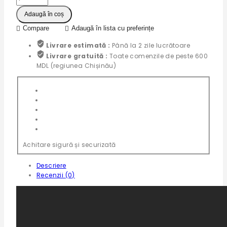
Adaugă în coș
Compare
Adaugă în lista cu preferințe
Livrare estimată :
Până la 2 zile lucrătoare
Livrare gratuită :
Toate comenzile de peste 600
MDL (regiunea Chișinău)
Achitare sigură și securizată
Descriere
Recenzii (0)