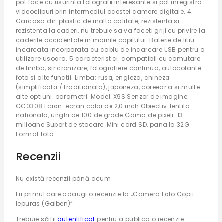
pot face cu usurinta fotografii interesante si pot inregistra
videoclipuri prin intermediul acestei camere digitale. 4.
Carcasa din plastic de inalta calitate, rezistenta si
rezistenta la caderi, nu trebuie sa va faceti griji cu privire la
caderile accidentale in mainile copilului. Baterie de litiu
incarcata incorporata cu cablu de incarcare USB pentru o
utilizare usoara. 5 caracteristici: compatibil cu comutare
de limba, sincronizare, fotografiere continua, autocolante
foto si alte functii. Limba: rusa, engleza, chineza
(simplificata / traditionala), japoneza, coreeana si multe
alte optiuni. parametri: Model: X9S Senzor de imagine:
GC0308 Ecran: ecran color de 2,0 inch Obiectiv: lentila
nationala, unghi de 100 de grade Gama de pixeli: 13
milioane Suport de stocare: Mini card SD, pana la 32G
Format foto:
Recenzii
Nu există recenzii până acum.
Fii primul care adaugi o recenzie la „Camera Foto Copii
Iepuras (Galben)”
Trebuie să fii
autentificat
pentru a publica o recenzie.