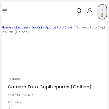
0
Home
/
Magazin
/
Jucării
/
Aparat Foto Copii
/
Camera Foto Copii
Iepuras (Galben)
Reduceri!
Camera Foto Copii Iepuras (Galben)
449
MDL
290
MDL
17
în stoc