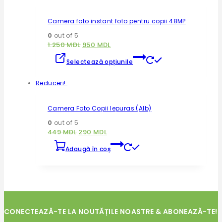
Camera foto instant foto pentru copii 48MP
0
out of 5
1.250
MDL
950
MDL
Selectează opțiunile
Reduceri!
Camera Foto Copii Iepuras (Alb)
0
out of 5
449
MDL
290
MDL
Adaugă în coș
CONECTEAZĂ-TE LA NOUTĂȚILE NOASTRE & ABONEAZĂ-TE!