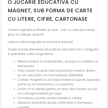
O JUCARIE EDUCATIVA CU
MAGNET, SUB FORMA DE CARTE
CU LITERE, CIFRE, CARTONASE
Carte magnetica Alfabet si cifre – intr-o cutie de carton
gros cu design special.
Litere si cifre magnetice, incluse in pachet.
Toate aceste elemente educative, adunate intr-o draguta
si portabila carte magnetica.
Petrece timpul in mod benefic, acasa, in calatorii, la
restaurant;
Tine copilul ocupat, fara dispozitive media, ofera-i
un joc educativ ce ii stimuleaza abilitatile;
Cartea magnetica are deschidere si suport speciale,
astfel ca se transforma cu usurinta;
Culori vii si vesele, pentru un plus de culoare, un joc
ce ii atrage imediat pe copii;
Formeaza cuvinte, invata literele si cifrele;
Observa ilustratiile de pe cartonase si formeaza
cuvinte;