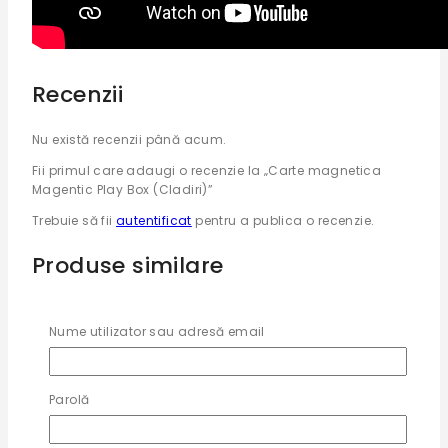
Recenzii
Nu există recenzii până acum.
Fii primul care adaugi o recenzie la „Carte magnetica
Magentic Play Box (Cladiri)”
Trebuie să fii
autentificat
pentru a publica o recenzie.
Produse similare
Reduceri!
Nume utilizator sau adresă email
Set puzzle din lemn educative Tren, Animale
si Trafic
Parolă
0
out of 5
Prețul
Prețul
190
MDL
99
MDL
inițial
curent
Acest