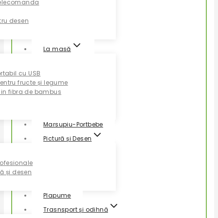
Telecomanda
tru desen
La masă
ortabil cu USB
entru fructe și legume
din fibra de bambus
Marsupiu-Portbebe
Pictură și Desen
ofesionale
ră și desen
Plapume
Trasnsport și odihnă