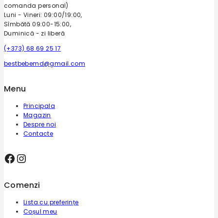
comanda personal)
Luni - Vineri: 09:00/19:00,
Sîmbătă 09:00-15:00,
Duminică - zi liberă
(+373) 68 69 25 17
bestbebemd@gmail.com
Menu
Principala
Magazin
Despre noi
Contacte
Facebook
Instagram
Comenzi
Lista cu preferințe
Coșul meu