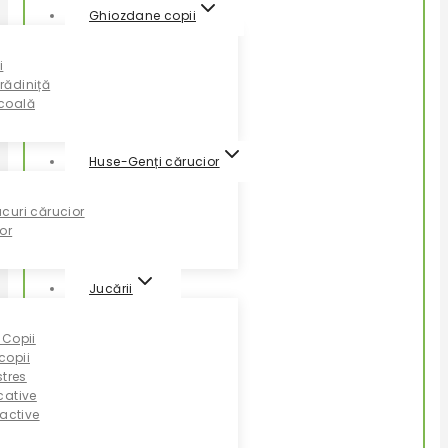
Ghiozdane copii
i
rădiniță
coală
Huse-Genți cărucior
curi cărucior
or
Jucării
 Copii
copii
stres
cative
ractive