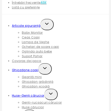
Întrebări frecvente
ASK
Listă cu preferințe
Expand
Articole siguranță
child
Baby Monitor
menu
Ceas Copii
Lampa de Veghe
Ochelari de soare copii
Oglinda auto bebe
Suport Pahar
Covoras de joaca
Expand
Ghiozdane copii
child
Geantă mini
menu
Ghiozdan grădiniță
Ghiozdan școală
Expand
Huse-Genți cărucior
child
Genți-rucsacuri cărucior
menu
Huse cărucior