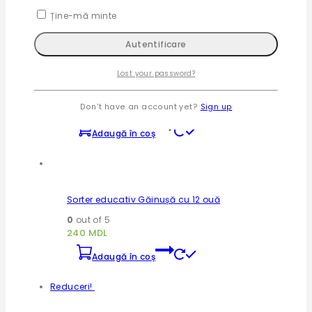
Selectează opțiunile
a
este:
produs
Ține-mă minte
are
fost:
99 MDL.
mai
190 MDL.
multe
variații.
Lost your password?
Joc lemn 7 in 1 Montessori pescuit magnetic
Opțiunile
pot
0
out of 5
fi
Don't have an account yet?
Sign up
360
MDL
alese
în
Adaugă în coș
pagina
produsului.
Sorter educativ Găinușă cu 12 ouă
0
out of 5
240
MDL
Adaugă în coș
Reduceri!