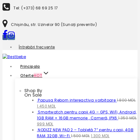
to
Tel: (+373) 68 69 25 17
content
Chișinău, str. Uzinelor 90 (Sunați preventiv)
Întrebări frecvente
Principala
Oferte
HOT
Shop By
On Sale
Papusa Reborn intereactiva vorbitoare
1.800
MDL
Prețul
Prețul
1.450
MDL
inițial
curent
Smartwatch pentru copii 4G – GPS, WiFi, Android,
a
este:
1GB RAM + 16GB memorie , Cameră, IPX6
1.350
MDL
fost:
Prețul
Prețul
1.450 MDL.
999
MDL
1.800 MDL.
inițial
curent
NODIZZ NEW PAD 2 – Tabletă 7” pentru copii, 4GB
a
este:
Prețul
Prețul
RAM, 32GB, Wi-Fi
1.500
MDL
1.300
MDL