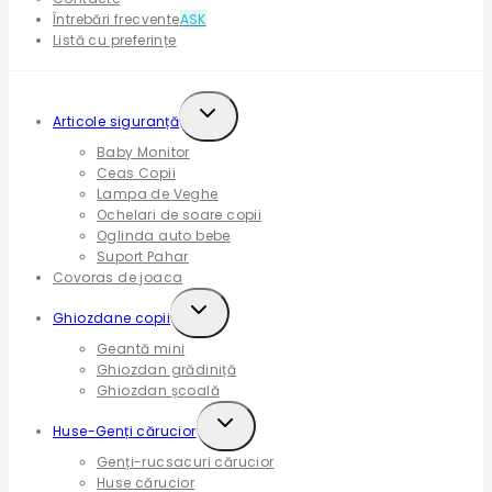
Întrebări frecvente
ASK
Listă cu preferințe
Expand
Articole siguranță
child
Baby Monitor
menu
Ceas Copii
Lampa de Veghe
Ochelari de soare copii
Oglinda auto bebe
Suport Pahar
Covoras de joaca
Expand
Ghiozdane copii
child
Geantă mini
menu
Ghiozdan grădiniță
Ghiozdan școală
Expand
Huse-Genți cărucior
child
Genți-rucsacuri cărucior
menu
Huse cărucior