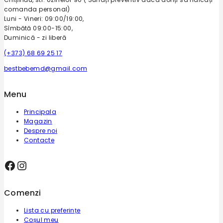
comanda personal)
Luni - Vineri: 09:00/19:00,
Sîmbătă 09:00-15:00,
Duminică - zi liberă
(+373) 68 69 25 17
bestbebemd@gmail.com
Menu
Principala
Magazin
Despre noi
Contacte
Facebook
Instagram
Comenzi
Lista cu preferințe
Coșul meu