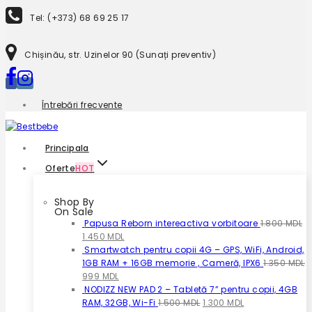
to
Tel: (+373) 68 69 25 17
content
Chișinău, str. Uzinelor 90 (Sunați preventiv)
Întrebări frecvente
Principala
Oferte
HOT
Shop By
On Sale
Papusa Reborn intereactiva vorbitoare
1.800
MDL
Prețul
Prețul
1.450
MDL
inițial
curent
Smartwatch pentru copii 4G – GPS, WiFi, Android,
a
este:
1GB RAM + 16GB memorie , Cameră, IPX6
1.350
MDL
fost:
Prețul
Prețul
1.450 MDL.
999
MDL
1.800 MDL.
inițial
curent
NODIZZ NEW PAD 2 – Tabletă 7” pentru copii, 4GB
a
este:
Prețul
Prețul
RAM, 32GB, Wi-Fi
1.500
MDL
1.300
MDL