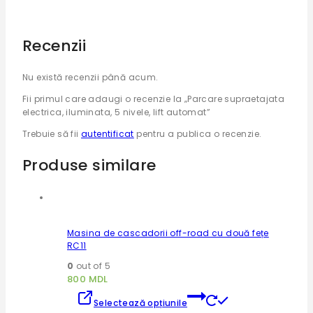
Recenzii
Nu există recenzii până acum.
Fii primul care adaugi o recenzie la „Parcare supraetajata
electrica, iluminata, 5 nivele, lift automat”
Trebuie să fii
autentificat
pentru a publica o recenzie.
Produse similare
Masina de cascadorii off-road cu două fețe
RC11
0
out of 5
800
MDL
Acest
Selectează opțiunile
produs