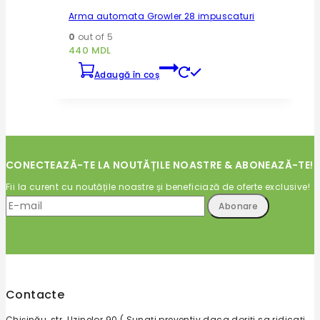
Arma automata Growler 28 impuscaturi
0
out of 5
440
MDL
Adaugă în coș
CONECTEAZĂ-TE LA NOUTĂȚILE NOASTRE & ABONEAZĂ-TE!
Fii la curent cu noutățile noastre și beneficiază de oferte exclusive!
Contacte
Chișinău, str. Uzinelor 90 ( Sunați preventiv daca doriți sa ridicați