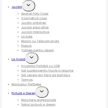
Expand
Jucării
child
Aparat Foto Copii
menu
Cosmetică copii
Jucării antistres
Jucarii educative
Jucarii Interactive
La baie
Mașini cu Telecomanda
Papusi
Tablete pentru desen
Expand
La masă
child
Incalzitor Portabil cu USB
menu
Set suzete pentru fructe și legume
Set vesela din fibra de bambus
Termos
Marsupiu-Portbebe
Expand
Pictură și Desen
child
Marchere profesionale
menu
Seturi pictură și desen