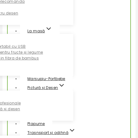
Telecomanda
tru desen
La masă
ortabil cu USB
entru fructe și legume
din fibra de bambus
Marsupiu-Portbebe
Pictură și Desen
ofesionale
ră și desen
Plapume
Trasnsport și odihnă