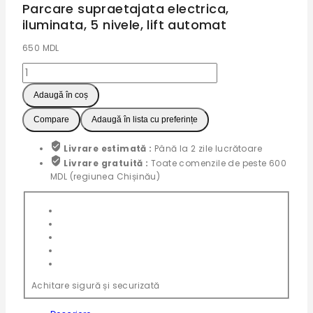
Parcare supraetajata electrica,
iluminata, 5 nivele, lift automat
650
MDL
Cantitate
Parcare
supraetajata
Adaugă în coș
electrica,
Compare
Adaugă în lista cu preferințe
iluminata,
5
nivele,
Livrare estimată :
Până la 2 zile lucrătoare
lift
Livrare gratuită :
Toate comenzile de peste 600
automat
MDL (regiunea Chișinău)
Achitare sigură și securizată