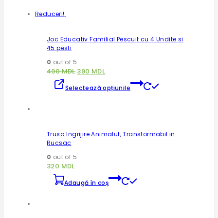
are
mai
Reduceri!
multe
variații.
Joc Educativ Familial Pescuit cu 4 Undite si
Opțiunile
45 pesti
pot
fi
0
out of 5
alese
Prețul
Prețul
490
MDL
390
MDL
în
inițial
curent
Acest
pagina
Selectează opțiunile
a
este:
produs
produsului.
are
fost:
390 MDL.
mai
490 MDL.
multe
variații.
Trusa Ingrijire Animalut, Transformabil in
Opțiunile
Rucsac
pot
fi
0
out of 5
alese
320
MDL
în
pagina
Adaugă în coș
produsului.