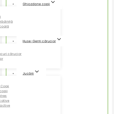
Ghiozdane copii
i
rădiniță
coală
Huse-Genți cărucior
curi cărucior
or
Jucării
 Copii
copii
stres
cative
ractive