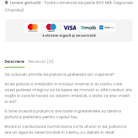
Livrare gratuită :
Toate comenzile de peste 600 MDL (regiunea
Chișinău)
Achitare sigură și securizată
Descriere
Recenzii (0)
Va aduceti aminte de paturica preferata din copilarie?
Acea paturica imbibata in mirosul mamei si al vostru care
avea puterea magica sa te apere de monstri si alte creaturi ale
noptii si care te facea sa adormi imediat, o data ce erai invelit
in ea?
Ei bine aceasta paturica are toate ingredientele sa devina
paturica preferata pentru copilul tau.
Moale si calduroasa numai buna sa te afunzi in ea, paturica
are un iepuras vesel tricotat in centru, cu detalii in relief.