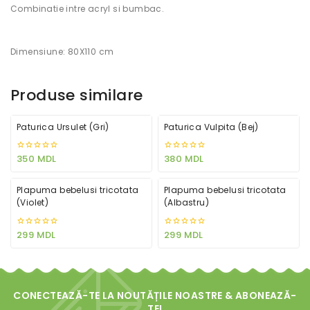
Combinatie intre acryl si bumbac.
Dimensiune: 80X110 cm
Produse similare
Paturica Ursulet (Gri)
Paturica Vulpita (Bej)
350
MDL
380
MDL
0
0
out
out
of
of
5
5
Plapuma bebelusi tricotata
Plapuma bebelusi tricotata
(Violet)
(Albastru)
299
MDL
299
MDL
0
0
out
out
of
of
5
5
CONECTEAZĂ-TE LA NOUTĂȚILE NOASTRE & ABONEAZĂ-
TE!