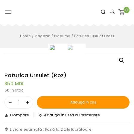
0
Home
/
Magazin
/
Plapume
/
Paturica Ursulet (Roz)
Paturica Ursulet (Roz)
350
MDL
50
în stoc
Adaugă în coș
Compare
Adaugă în lista cu preferințe
Livrare estimată :
Până la 2 zile lucrătoare