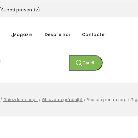
 (Sunați preventiv)
Magazin
Despre noi
Contacte
Caută
/
Ghiozdane copii
/
Ghiozdan grădiniță
/
Rucsac pentru copii „Tig