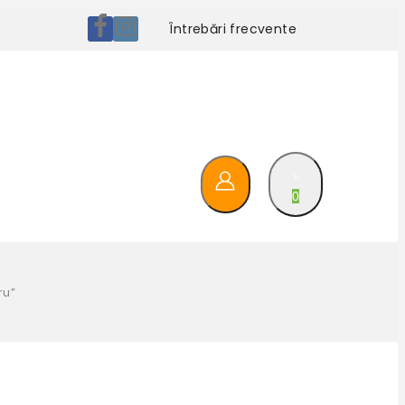
Întrebări frecvente
0
ru”