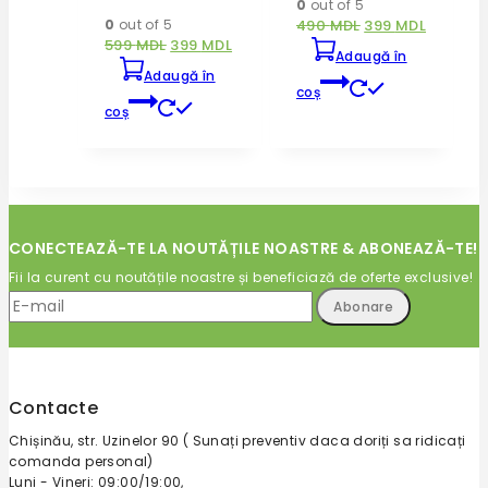
0
out of 5
0
out of 5
490
MDL
399
MDL
599
MDL
399
MDL
Adaugă în
Adaugă în
coș
coș
CONECTEAZĂ-TE LA NOUTĂȚILE NOASTRE & ABONEAZĂ-TE!
Fii la curent cu noutățile noastre și beneficiază de oferte exclusive!
Contacte
Chișinău, str. Uzinelor 90 ( Sunați preventiv daca doriți sa ridicați
comanda personal)
Luni - Vineri: 09:00/19:00,