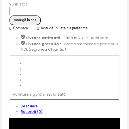
96
în stoc
Adaugă în coș
Compare
Adaugă în lista cu preferințe
Livrare estimată :
Până la 2 zile lucrătoare
Livrare gratuită :
Toate comenzile de peste 600
MDL (regiunea Chișinău)
Achitare sigură și securizată
Descriere
Recenzii (0)