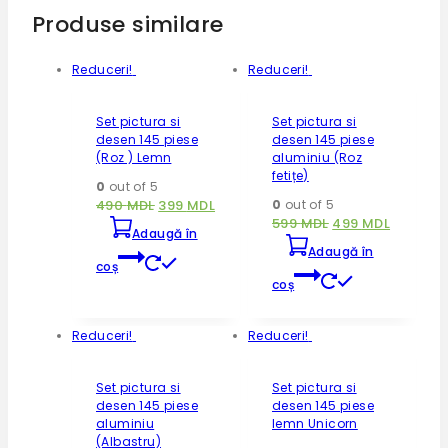
Produse similare
Reduceri!
Reduceri!
Set pictura si
Set pictura si
desen 145 piese
desen 145 piese
(Roz ) Lemn
aluminiu (Roz
fetițe)
0
out of 5
490
MDL
399
MDL
0
out of 5
599
MDL
499
MDL
Adaugă în
Adaugă în
coș
coș
Reduceri!
Reduceri!
Set pictura si
Set pictura si
desen 145 piese
desen 145 piese
aluminiu
lemn Unicorn
(Albastru)