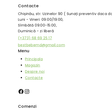
Contacte
Chișinău, str. Uzinelor 90 ( Sunați preventiv daca d
Luni - Vineri: 09:00/19:00,
Sîmbătă 09:00-15:00,
Duminică - zi liberă
(+373) 68 69 25 17
bestbebemd@gmail.com
Menu
Principala
Magazin
Despre noi
Contacte
Comenzi