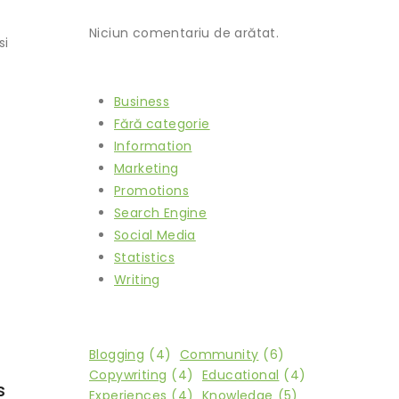
Recent Comments
Niciun comentariu de arătat.
si
Categories
Business
Fără categorie
Information
Marketing
Promotions
Search Engine
Social Media
Statistics
Writing
Tags
Blogging
(4)
Community
(6)
Copywriting
(4)
Educational
(4)
s
Experiences
(4)
Knowledge
(5)