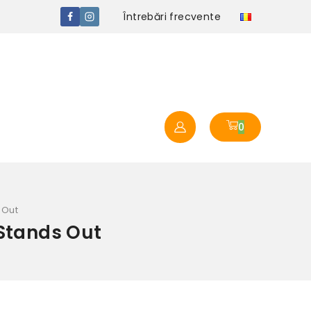
Întrebări frecvente
0
 Out
 Stands Out