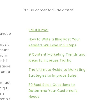
Comentarii recente
Niciun comentariu de arătat.
Recent Posts
Salut lume!
usandae
o
How to Write a Blog Post Your
at sit
Readers Will Love in 5 Steps
erunt
9 Content Marketing Trends and
erum
Ideas to Increase Traffic
nihil
s saepe
The Ultimate Guide to Marketing
orem a
Strategies to Improve Sales
um aut
50 Best Sales Questions to
 qui.
Determine Your Customer’s
tem
Needs
 omnis