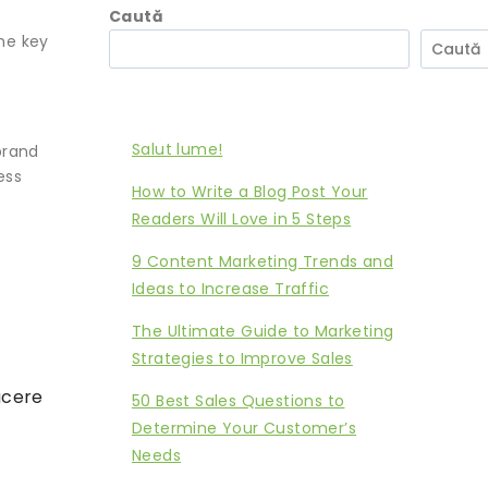
Caută
the key
Caută
Articole recente
Salut lume!
brand
ess
How to Write a Blog Post Your
Readers Will Love in 5 Steps
9 Content Marketing Trends and
Ideas to Increase Traffic
The Ultimate Guide to Marketing
Strategies to Improve Sales
acere
50 Best Sales Questions to
Determine Your Customer’s
Needs