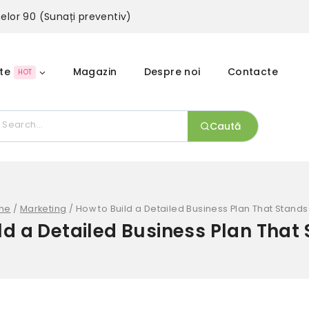
inelor 90 (Sunați preventiv)
te
Magazin
Despre noi
Contacte
HOT
Caută
me
/
Marketing
/
How to Build a Detailed Business Plan That Stands
ld a Detailed Business Plan That