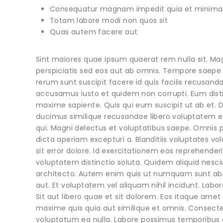
Consequatur magnam impedit quia et minima 
Totam labore modi non quos sit
Quas autem facere aut
Sint maiores quae ipsum quaerat rem nulla sit. Ma
perspiciatis sed eos aut ab omnis. Tempore saepe 
rerum sunt suscipit facere id quis facilis recusand
accusamus iusto et quidem non corrupti. Eum distinc
maxime sapiente. Quis qui eum suscipit ut ab et. 
ducimus similique recusandae libero voluptatem e
qui. Magni delectus et voluptatibus saepe. Omnis pla
dicta aperiam excepturi a. Blanditiis voluptates vo
sit error dolore. Id exercitationem eos reprehende
voluptatem distinctio soluta. Quidem aliquid nesc
architecto. Autem enim quis ut numquam sunt ab. 
aut. Et voluptatem vel aliquam nihil incidunt. Labo
Sit aut libero quae et sit dolorem. Eos itaque amet
maxime quis quia aut similique et omnis. Consect
voluptatum ea nulla. Labore possimus temporibus o