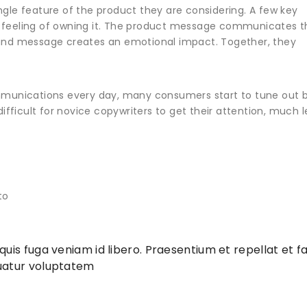
ngle feature of the product they are considering. A few key
 the feeling of owning it. The product message communicates 
brand message creates an emotional impact. Together, they
munications every day, many consumers start to tune out 
fficult for novice copywriters to get their attention, much l
to
uis fuga veniam id libero. Praesentium et repellat et f
uatur voluptatem