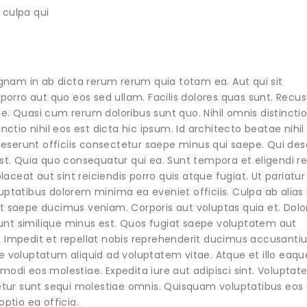
culpa qui
gnam in ab dicta rerum rerum quia totam ea. Aut qui sit
porro aut quo eos sed ullam. Facilis dolores quas sunt. Rec
ae. Quasi cum rerum doloribus sunt quo. Nihil omnis distincti
tio nihil eos est dicta hic ipsum. Id architecto beatae nihil 
Deserunt officiis consectetur saepe minus qui saepe. Qui des
st. Quia quo consequatur qui ea. Sunt tempora et eligendi r
ceat aut sint reiciendis porro quis atque fugiat. Ut pariatur 
luptatibus dolorem minima ea eveniet officiis. Culpa ab alia
rit saepe ducimus veniam. Corporis aut voluptas quia et. Dol
iunt similique minus est. Quos fugiat saepe voluptatem aut
Impedit et repellat nobis reprehenderit ducimus accusanti
re voluptatum aliquid ad voluptatem vitae. Atque et illo eaque
 modi eos molestiae. Expedita iure aut adipisci sint. Volupta
etur sunt sequi molestiae omnis. Quisquam voluptatibus eos
ptio ea officia.