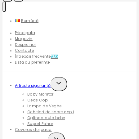
Română
Principala
Magazin
Despre noi
Contacte
Întrebări frecvente
ASK
Listă cu preferințe
Expand
Articole siguranță
child
Baby Monitor
menu
Ceas Copii
Lampa de Veghe
Ochelari de soare copii
Oglinda auto bebe
Suport Pahar
Covoras de joaca
Expand