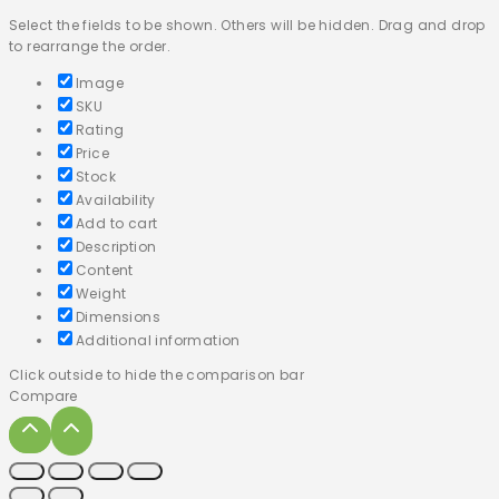
Select the fields to be shown. Others will be hidden. Drag and drop
to rearrange the order.
Image
SKU
Rating
Price
Stock
Availability
Add to cart
Description
Content
Weight
Dimensions
Additional information
Click outside to hide the comparison bar
Compare