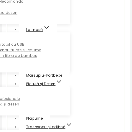
Telecomanda
tru desen
La masă
ortabil cu USB
entru fructe și legume
din fibra de bambus
Marsupiu-Portbebe
Pictură și Desen
ofesionale
ră și desen
Plapume
Trasnsport și odihnă