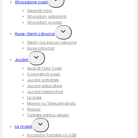
Ghiozdane copii
child
Geantă mini
menu
Ghiozdan grădiniță
Ghiozdan școală
Expand
Huse-Genți cărucior
child
Genți-rucsacuri cărucior
menu
Huse cărucior
Expand
Jucării
child
Aparat Foto Copii
menu
Cosmetică copii
Jucării antistres
Jucarii educative
Jucarii Interactive
La baie
Mașini cu Telecomanda
Papusi
Tablete pentru desen
Expand
La masă
child
Incalzitor Portabil cu USB
menu