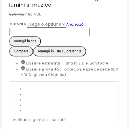
lumini si muzica
Prețul
Prețul
650
MDL
480
MDL
inițial
curent
Culoare
Anulează
a
este:
Cantitate
fost:
480 MDL.
Jucarie
650 MDL.
Interactiva
Adaugă în coș
Prindere
Compare
Adaugă în lista cu preferințe
Mingi
cu
lumini
Livrare estimată :
Până la 2 zile lucrătoare
si
Livrare gratuită :
Toate comenzile de peste 600
muzica
MDL (regiunea Chișinău)
Achitare sigură și securizată