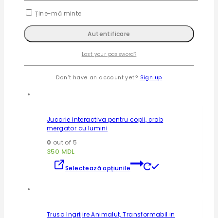
Reduceri!
Ține-mă minte
Jucarie Scari cântătoare de rață/pinguini
0
out of 5
Lost your password?
190
MDL
–
240
MDL
Acest
Selectează opțiunile
produs
Don't have an account yet?
Sign up
are
mai
multe
variații.
Jucarie interactiva pentru copii, crab
Opțiunile
mergator cu lumini
pot
fi
0
out of 5
alese
350
MDL
în
Acest
pagina
Selectează opțiunile
produs
produsului.
are
mai
multe
variații.
Trusa Ingrijire Animalut, Transformabil in
Opțiunile