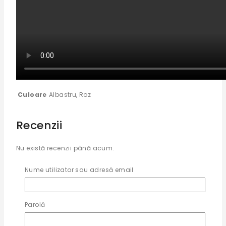
Culoare
Albastru, Roz
Recenzii
Nu există recenzii până acum.
Fii primul care adaugi o recenzie la „Jucarie Interactiva
Nume utilizator sau adresă email
Prindere Mingi cu lumini si muzica”
Trebuie să fii
autentificat
pentru a publica o recenzie.
Parolă
Produse similare