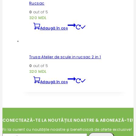
Rucsac
pot
fi
0
out of 5
alese
320
MDL
în
pagina
Adaugă în coș
produsului.
Trusa Atelier de scule in rucsac 2 in 1
0
out of 5
320
MDL
Adaugă în coș
CONECTEAZĂ-TE LA NOUTĂȚILE NOASTRE & ABONEAZĂ-TE!
Fii la curent cu noutățile noastre și beneficiază de oferte exclusive!