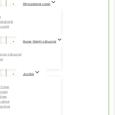
Ghiozdane copii
i
rădiniță
coală
Huse-Genți cărucior
curi cărucior
or
Jucării
 Copii
copii
stres
cative
ractive