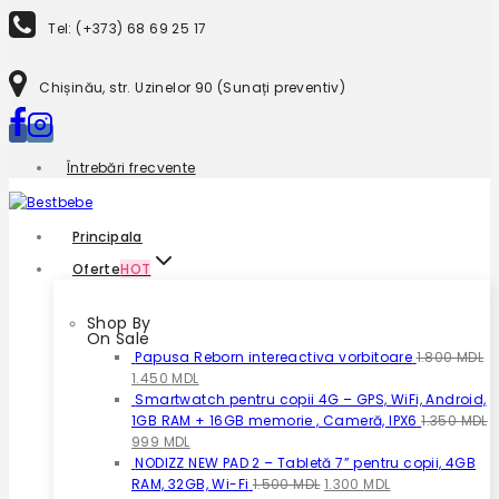
to
Tel: (+373) 68 69 25 17
content
Chișinău, str. Uzinelor 90 (Sunați preventiv)
Întrebări frecvente
Principala
Oferte
HOT
Shop By
On Sale
Papusa Reborn intereactiva vorbitoare
1.800
MDL
Prețul
Prețul
1.450
MDL
inițial
curent
Smartwatch pentru copii 4G – GPS, WiFi, Android,
a
este:
1GB RAM + 16GB memorie , Cameră, IPX6
1.350
MDL
fost:
Prețul
Prețul
1.450 MDL.
999
MDL
1.800 MDL.
inițial
curent
NODIZZ NEW PAD 2 – Tabletă 7” pentru copii, 4GB
a
este:
Prețul
Prețul
RAM, 32GB, Wi-Fi
1.500
MDL
1.300
MDL