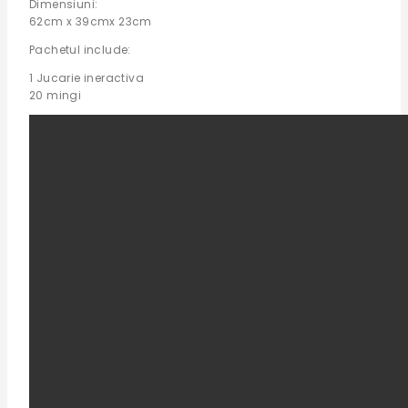
Dimensiuni:
62cm x 39cmx 23cm
Pachetul include:
1 Jucarie ineractiva
20 mingi