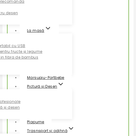
Telecomanda
tru desen
La masă
ortabil cu USB
entru fructe și legume
din fibra de bambus
Marsupiu-Portbebe
Pictură și Desen
ofesionale
ră și desen
Plapume
Trasnsport și odihnă