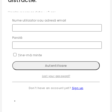
distractie.
Varsta recomandata : +3 ani
Nume utilizator sau adresă email
Culoare
Albastru, Roz, Verde
Parolă
Recenzii
Ține-mă minte
Nu există recenzii până acum.
Fii primul care adaugi o recenzie la „Pusculita seif cu
amprenta pentru copii”
Lost your password?
Trebuie să fii
autentificat
pentru a publica o recenzie.
Produse similare
Don't have an account yet?
Sign up