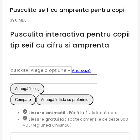
Pusculita seif cu amprenta pentru copii
390
MDL
Pusculita interactiva pentru copii
tip seif cu cifru si amprenta
Culoare
Anulează
Cantitate
Pusculita
seif
Adaugă în coș
cu
Compare
Adaugă în lista cu preferințe
amprenta
pentru
copii
Livrare estimată :
Până la 2 zile lucrătoare
Livrare gratuită :
Toate comenzile de peste 600
MDL (regiunea Chișinău)