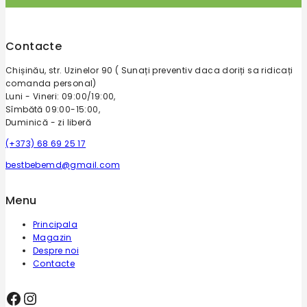
Contacte
Chișinău, str. Uzinelor 90 ( Sunați preventiv daca doriți sa ridicați
comanda personal)
Luni - Vineri: 09:00/19:00,
Sîmbătă 09:00-15:00,
Duminică - zi liberă
(+373) 68 69 25 17
bestbebemd@gmail.com
Menu
Principala
Magazin
Despre noi
Contacte
Facebook
Instagram