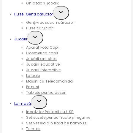
Ghiozdan școală
Expand
Huse-Genți cărucior
child
Genți-rucsacuri cărucior
menu
Huse cărucior
Expand
Jucării
child
Aparat Foto Copii
menu
Cosmetică copii
Jucării antistres
Jucarii educative
Jucarii Interactive
La baie
Mașini cu Telecomanda
Papusi
Tablete pentru desen
Expand
La masă
child
Incalzitor Portabil cu USB
menu
Set suzete pentru fructe și legume
Set vesela din fibra de bambus
Termos