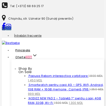
to
Tel: (+373) 68 69 25 17
content
Chișinău, str. Uzinelor 90 (Sunați preventiv)
Întrebări frecvente
Principala
Oferte
HOT
Shop By
On Sale
Papusa Reborn intereactiva vorbitoare
1.800
MDL
Prețul
Prețul
1.450
MDL
inițial
curent
Smartwatch pentru copii 4G – GPS, WiFi, Android,
a
este:
1GB RAM + 16GB memorie , Cameră, IPX6
1.350
MDL
fost:
Prețul
Prețul
1.450 MDL.
999
MDL
1.800 MDL.
inițial
curent
NODIZZ NEW PAD 2 – Tabletă 7” pentru copii, 4GB
a
este:
Prețul
Prețul
RAM, 32GB, Wi-Fi
1.500
MDL
1.300
MDL