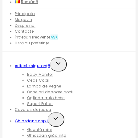
Română
Principala
Magazin
Despre noi
Contacte
Întrebări frecvente
ASK
Listă cu preferințe
Expand
Articole siguranță
child
Baby Monitor
menu
Ceas Copii
Lampa de Veghe
Ochelari de soare copii
Oglinda auto bebe
Suport Pahar
Covoras de joaca
Expand
Ghiozdane copii
child
Geantă mini
menu
Ghiozdan grădiniță