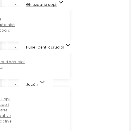
Ghiozdane copii
i
rădiniță
coală
Huse-Genți cărucior
curi cărucior
or
Jucării
 Copii
copii
stres
cative
ractive